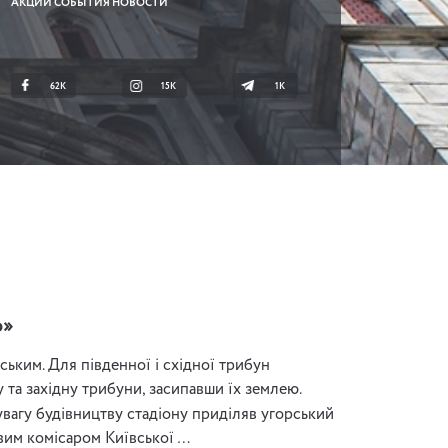
АКЦИИ СОБЫТИЯ НОВОСТИ
62K
15K
1К
о»
ьким. Для південної і східної трибун
 та західну трибуни, засипавши їх землею.
агу будівництву стадіону приділяв угорський
овим комісаром Київської …