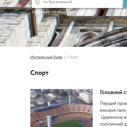
Например:
по Андреевскому спуску
Интересный Киев
Спорт
Спорт
Головний с
Перший проек
використали 
Церемонія ві
політичний д