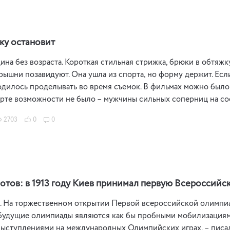
аку остановит
ина без возраста. Короткая стильная стрижка, брюки в обтяжку,
рышни позавидуют. Она ушла из спорта, но форму держит. Есл
дилось проделывать во время съемок. В фильмах можно было с
рте возможности не было – мужчины сильных соперниц на сос
2703
0
0
отов: в 1913 году Киев принимал первую Всероссий
 На торжественном открытии Первой всероссийской олимпиад
 будущие олимпиады являются как бы пробными мобилизациям
ыступлениями на международных Олимпийских играх, – писала 