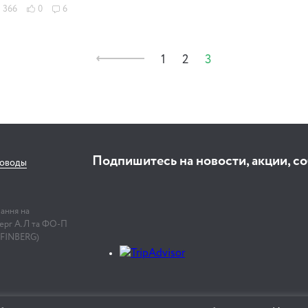
366
0
6
1
2
3
Подпишитесь на новости, акции, с
соводы
лання на
нберг А.Л та ФО-П
 FINBERG)