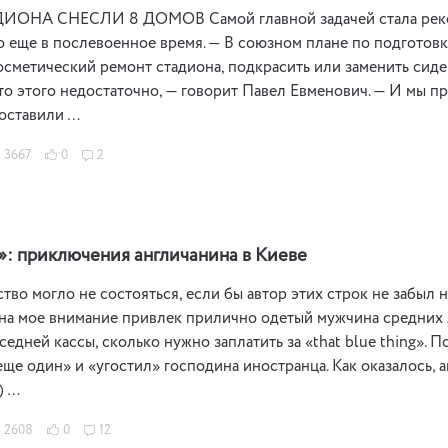
ОНА СНЕСЛИ 8 ДОМОВ Самой главной задачей стала рекон
 еще в послевоенное время. — В союзном плане по подготов
осметический ремонт стадиона, подкрасить или заменить сиден
что этого недостаточно, — говорит Павел Евменович. — И мы 
Поставили …
3667
0
2
!»: приключения англичанина в Киеве
тво могло не состояться, если бы автор этих строк не забыл 
на мое внимание привлек прилично одетый мужчина средних 
седней кассы, сколько нужно заплатить за «that blue thing». 
еще один» и «угостил» господина иностранца. Как оказалось,
) …
2608
0
12