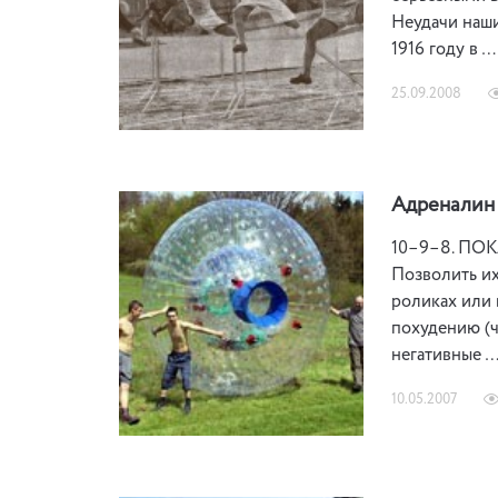
Неудачи наши
1916 году в …
25.09.2008
Адреналин 
10–9–8. ПОКА
Позволить их
роликах или 
похудению (ч
негативные 
10.05.2007