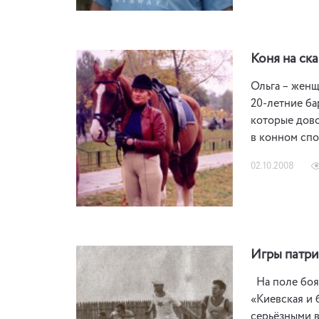
Коня на ск
Ольга – женщ
20-летние ба
которые дово
в конном спо
02.10.2008
Игры патри
На поле боя.
«Киевская и
серьёзными в