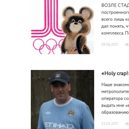
ВОЗЛЕ СТАДИ
построенного
всего лишь к
дал понять, 
комплекса. 
09.06.2011
«Holy crap
Наше знакомс
метрополите
оператора со
выдать мне «
образованию
23.03.2011