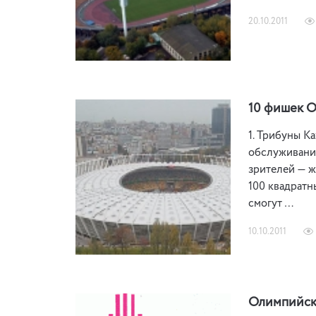
20.10.2011
10 фишек 
1. Трибуны К
обслуживание
зрителей — ж
100 квадратн
смогут …
10.10.2011
Олимпийско