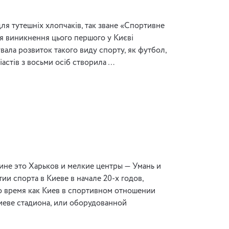
ля тутешніх хлопчаків, так зване «Спортивне
ія виникнення цього першого у Києві
увала розвиток такого виду спорту, як футбол,
зіастів з восьми осіб створила …
аине это Харьков и мелкие центры — Умань и
ии спорта в Киеве в начале 20-х годов,
о время как Киев в спортивном отношении
иеве стадиона, или оборудованной