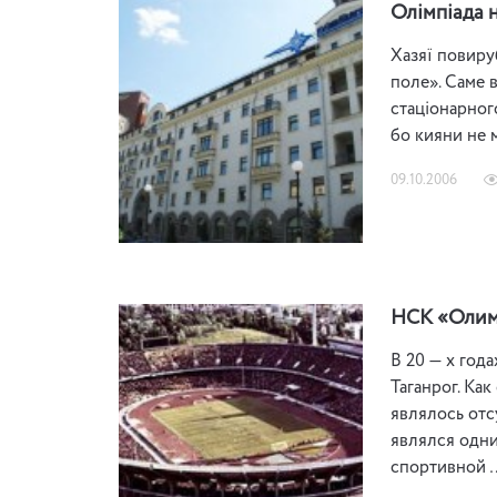
Олімпіада н
Хазяї повиру
поле». Саме 
стаціонарного
бо кияни не м
09.10.2006
НСК «Олим
В 20 — х год
Таганрог. Ка
являлось отс
являлся одни
спортивной 