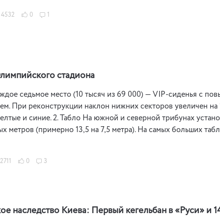
4532
0
1
Олимпийского стадиона
аждое седьмое место (10 тысяч из 69 000) — VIP-сиденья с 
м. При реконструкции наклон нижних секторов увеличен на 
елтые и синие. 2. Табло На южной и северной трибунах уста
ых метров (примерно 13,5 на 7,5 метра). На самых больших таб
2711
0
3
е наследство Киева: Первый кегельбан в «Руси» и 1