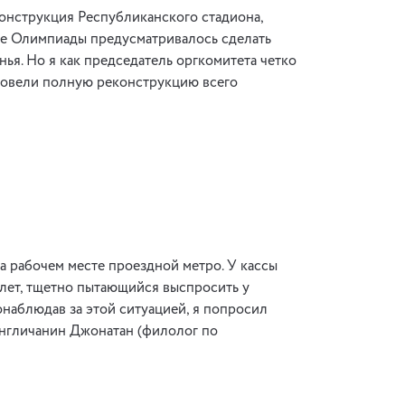
струкция Республиканского стадиона,
ке Олимпиады предусматривалось сделать
ья. Но я как председатель оргкомитета четко
провели полную реконструкцию всего
на рабочем месте проездной метро. У кассы
лет, тщетно пытающийся выспросить у
Понаблюдав за этой ситуацией, я попросил
 англичанин Джонатан (филолог по