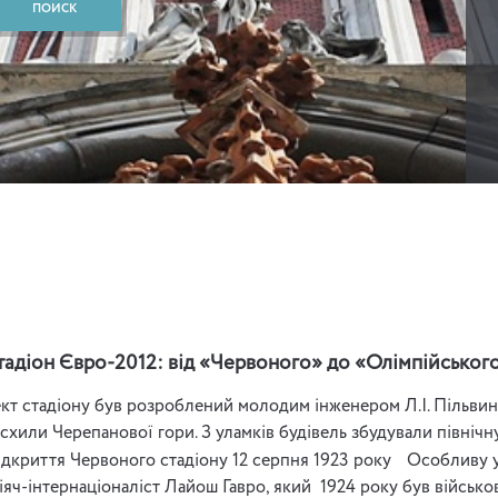
тадіон Євро-2012: від «Червоного» до «Олімпійськог
т стадіону був розроблений молодим інженером Л.І. Пільвинс
схили Черепанової гори. З уламків будівель збудували північну
дкриття Червоного стадіону 12 серпня 1923 рокy Особливу ув
іяч-інтернаціоналіст Лайош Гавро, який 1924 року був військ