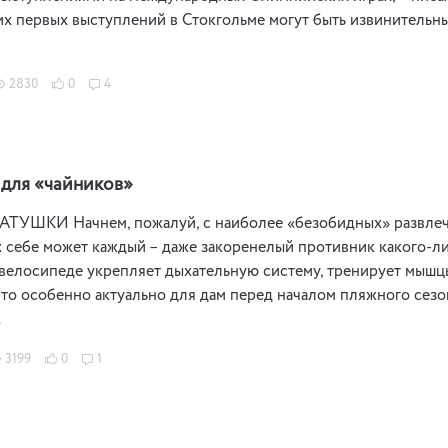
х первых выступлений в Стокгольме могут быть извинительн
2830
0
4
для «чайников»
ТУШКИ Начнем, пожалуй, с наиболее «безобидных» развлечен
 себе может каждый – даже закоренелый противник какого-либ
велосипеде укрепляет дыхательную систему, тренирует мышцы
то особенно актуально для дам перед началом пляжного сезон
…
3199
0
1