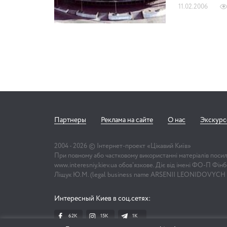
11.02.2006
Партнеры
Реклама на сайте
О нас
Экскур
2004 -
2026
© Інтернет-проект «Цікавий Київ»
При повному або частковому використанні матеріалів поси
www.interesniy.kiev.ua обов'язкове. Діє від імені ФО-П Фі
Ліщук Ю.М. (legal business name ARSENII LEONIDOVYCH
Интересный Киев в соц.сетях:
62K
15K
1К