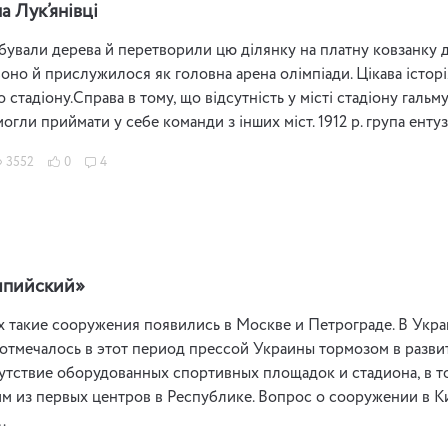
а Лук’янівці
бували дерева й перетворили цю ділянку на платну ковзанку д
воно й прислужилося як головна арена олімпіади. Цікава істор
 стадіону.Справа в тому, що відсутність у місті стадіону гальм
огли приймати у себе команди з інших міст. 1912 р. група енту
3552
0
4
пийский»
ах такие сооружения появились в Москве и Петрограде. В Укр
к отмечалось в этот период прессой Украины тормозом в развит
утствие оборудованных спортивных площадок и стадиона, в т
м из первых центров в Республике. Вопрос о сооружении в К
…