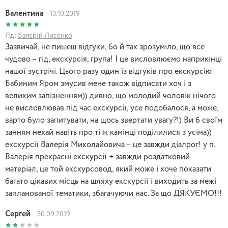
Валентина
13.10.2019
Гід:
Валерій Лисенко
Зазвичай, не пишеш відгуки, бо й так зрозуміло, що все
чудово – гід, екскурсія, група! І це висловлюємо наприкінці
нашої зустрічі. Цього разу один із відгуків про екскурсію
Бабиним Яром змусив мене також відписати хоч і з
великим запізненням)) дивно, що молодий чоловік нічого
не висловлював під час екскурсії, усе подобалося, а може,
варто було запитувати, на щось звертати увагу?!) Ви б своїм
занням нехай навіть про ті ж камінці поділилися з усіма))
екскурсії Валерія Миколайовича – це завжди діалрог! у п.
Валерія прекрасні екскурсії + завжди роздатковий
матеріал, це той екскурсовод, який може і хоче показати
багато цікавих місць на шляху екскурсії і виходить за межі
запланованої тематики, збагачуючи нас. За що ДЯКУЄМО!!!
Сергей
30.09.2019