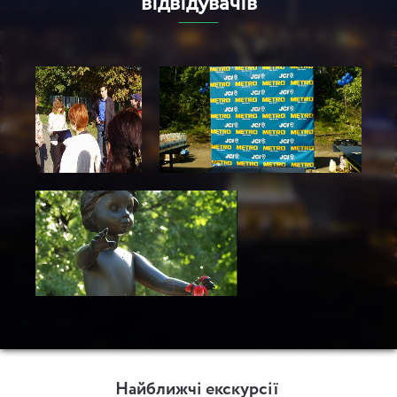
відвідувачів
Ірпінь – Пуща-Водиця
6 годин
Цікавий Хрещатик
2 години 30 хвилин
Історія однієї вулиці: Чикаленка
Найближчі екскурсії