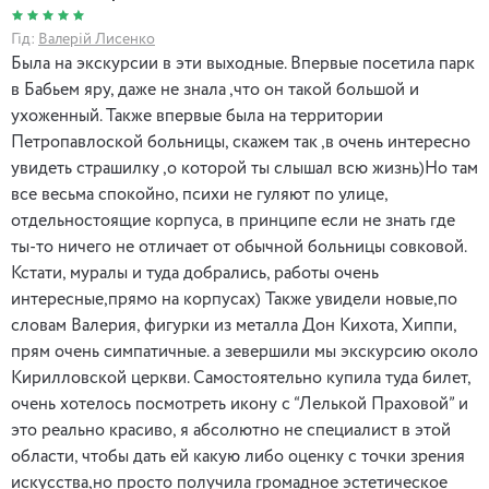
Гід:
Валерій Лисенко
Была на экскурсии в эти выходные. Впервые посетила парк
в Бабьем яру, даже не знала ,что он такой большой и
ухоженный. Также впервые была на территории
Петропавлоской больницы, скажем так ,в очень интересно
увидеть страшилку ,о которой ты слышал всю жизнь)Но там
все весьма спокойно, психи не гуляют по улице,
отдельностоящие корпуса, в принципе если не знать где
ты-то ничего не отличает от обычной больницы совковой.
Кстати, муралы и туда добрались, работы очень
интересные,прямо на корпусах) Также увидели новые,по
словам Валерия, фигурки из металла Дон Кихота, Хиппи,
прям очень симпатичные. а зевершили мы экскурсию около
Кирилловской церкви. Самостоятельно купила туда билет,
очень хотелось посмотреть икону с “Лелькой Праховой” и
это реально красиво, я абсолютно не специалист в этой
области, чтобы дать ей какую либо оценку с точки зрения
искусства,но просто получила громадное эстетическое