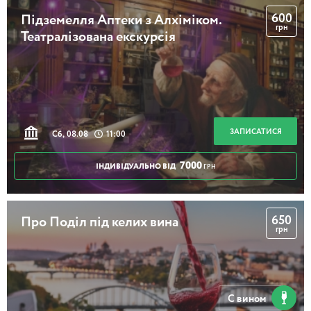
600
Підземелля Аптеки з Алхіміком.
грн
Театралізована екскурсія
2 години
Літописні Дорогожичі та Кирилівський гай
ЗАПИСАТИСЯ
Сб, 08.08
11:00
7000
ІНДИВІДУАЛЬНО ВІД
3 години
ГРН
Таємниці Берестейського парку
650
Про Поділ під келих вина
грн
2 години
С вином