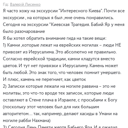
Гід:
Валерій Лисенко
Я часто хожу на экскурсии “Интересного Киева”. Почти все
экскурсии , на которых я был ,мне очень понравились.
Сегодня на экскурсии “Киевская Трагедия. Бабий Яр у меня
было разочарование
Я бы хотел обратить внимание гида на такие вещи:
1) Камни ,которые лежат на еврейских могилах – люди НЕ
привозят из Иерусалима. Это абсолютно не правильно.
Согласно еврейской традиции, камни кладутся вместо
цветов. И тут нет привязки к Иерусалиму. Камень может
быть любой. Это знак того, что человек помнит умершего.
И плюс, камень не перегниет, как цветок
2) Записки которые лежали на могиле раввина – это не
молитвы, это что-то вроде тех записок, которые люди
оставляют в Стене плача в Израиле, с просьбами к Богу
(поскольку этот человек был для них большим
авторитетом… так, например, делают хасиды в Умани на
могиле рабби Нахмана)
3) Сегодня День Памяти жертв Бабьего Яра. И я ожидал