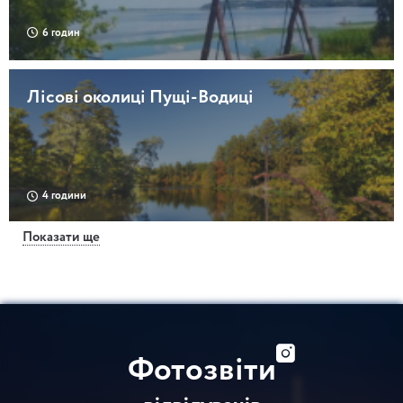
6 годин
Лісові околиці Пущі-Водиці
4 години
Показати ще
Лісники – Чернечий ліс
6 годин
Фотозвіти