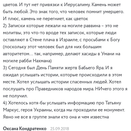
цветов. И тут нет привязки к Иерусалиму. Камень может
быть любой. Это знак того, что человек помнит умершего.
И плюс, камень не перегниет, как цветок
2) Записки которые лежали на могиле раввина – это не
молитвы, это что-то вроде тех записок, которые люди
оставляют в Стене плача в Израиле, с просьбами к Богу
(поскольку этот человек был для них большим
авторитетом… так, например, делают хасиды в Умани на
могиле рабби Нахмана)
3) Сегодня был День Памяти жертв Бабьего Яра. И я
ожидал услышать истории, которые происходили в этом
месте. Хотел услышать истории спасенных людей. Хотел
послушать про Праведников народов мира. НИчего этого я
не получил.
4) Хотелось хотя-бы услышать информацию про Татьяну
Маркус, героя Украины, когда мы проходили ее монумент.
Явно не все в группе знали кто она и чем известна
Оксана Кондратенко
25.09.2018