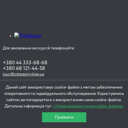
Забуті таємниці Печерська
3 години
Для замовлення екскурсій телефонуйте:
+380 44 333-68-68
Сирецький струмок
+380 68 121-44-58
tour@interesniy.kiev.ua
Даний сайт використовує cookie-файли з метою забезпечення
оперативного та індивідуального обслуговування. Користуючись
ЗАМОВИТИ ЕКСКУРСІЮ
4 години
сайтом, ви погоджуєтеся з використанням нами cookie-файлів.
Детальна інформація тут:
«Умови використання cookie-файлів»
Прийняти
Вулиця Фундуклеївська