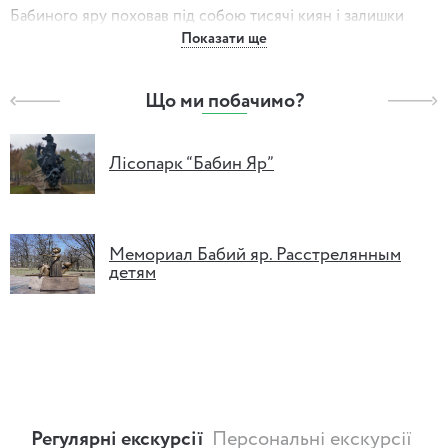
Бабиного яру поховав під собою тисячі киян і залишки
Показати ще
слідів попередньої трагедії.
Страшними знахідками супроводжувалися будівельні
Що ми побачимо?
роботи в районі Бабиного яру, прокладання метро.Правду
про Бабин яр по крихтах збирають сьогодні кияни. Ця
правда – частина історії Міста…
Лісопарк “Бабин Яр”
Мемориал Бабий яр. Расстрелянным
детям
Регулярні екскурсії
Персональні екскурсії