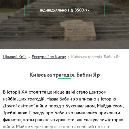
3500
ІНДИВІДУАЛЬНО
ВІД
ГРН
Цікавий Київ
Екскурсії по Києву
Київська трагедія. Бабин Яр
Київська трагедія. Бабин Яр
В історії ХХ століття це місце двічі стало центром
найбільших трагедій. Назва Бабин яр вписано в історію
Другої світової війни поряд з Бухенвальдом, Майданеком,
Треблінкою. Правду про Бабин яр намагалися приховати
фашисти, потім радянські архівісти, які «лакували» історію
війни. Майже через чверть століття селевий потік з