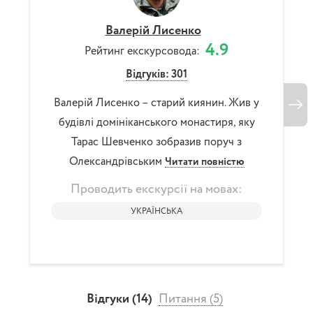
Валерій Лисенко
Анн
4.9
Рейтинг екскурсовода:
Р
Відгуків: 301
Валерій Лисенко – старий киянин. Жив у
Щаслива
будівлі домініканського монастиря, яку
хобі й у
Тарас Шевченко зобразив поруч з
так, 
Олександрівським
Читати повністю
дивов
Проводить екскурсії на мовах:
Прово
УКРАЇНСЬКА
Відгуки (14)
Питання (5)