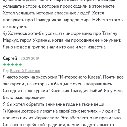
услышать истории, которые происходили в этом месте.
Хотел услышать истории спасенных людей. Хотел
послушать про Праведников народов мира. НИчего этого я
не получил.
4) Хотелось хотя-бы услышать информацию про Татьяну
Маркус, героя Украины, когда мы проходили ее монумент.
Явно не все в группе знали кто она и чем известна
Сергей
30.09.2019
Гід:
Валерій Лисенко
Я часто хожу на экскурсии “Интересного Киева”. Почти все
экскурсии , на которых я был ,мне очень понравились.
Сегодня на экскурсии “Киевская Трагедия. Бабий Яр у меня
было разочарование
Я бы хотел обратить внимание гида на такие вещи:
1) Камни ,которые лежат на еврейских могилах – люди НЕ
привозят их из Иерусалима. Это абсолютно не правильно.
Согласно еврейской традиции, камни кладутся вместо