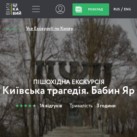
RUS
ENG
РОЗКЛАД
Усе Екскурсії по Києву
ПІШОХІДНА ЕКСКУРСІЯ
Київська трагедія. Бабин Яр
14 відгуків
Тривалість :
3 години