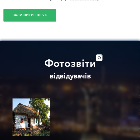
Зазвичай, на велоекскурсію приїжджають учасники із
власними велосипедами. Якщо вам потрібний прокат, то
ЗАЛИШИТИ ВІДГУК
дана екскурсія стартує від велопрокату, де вам зможуть
підібрати велосипед під ваше зростання. Велопрокат у
вартість екскурсії не входить.
Фотозвіти
відвідувачів