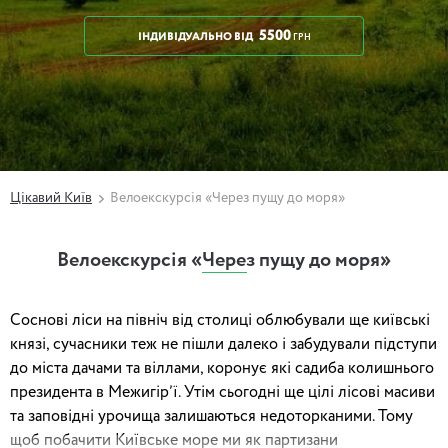
5500
ІНДИВІДУАЛЬНО
ВІД
ГРН
Цікавий Київ
Велоекскурсія «Через пущу до моря»
Велоекскурсія «Через пущу до моря»
Соснові ліси на північ від столиці облюбували ще київські
князі, сучасники теж не пішли далеко і забудували підступи
до міста дачами та віллами, коронує які садиба колишнього
президента в Межигір’ї. Утім сьогодні ще цілі лісові масиви
та заповідні урочища залишаються недоторканими. Тому
щоб побачити Київське море ми як партизани