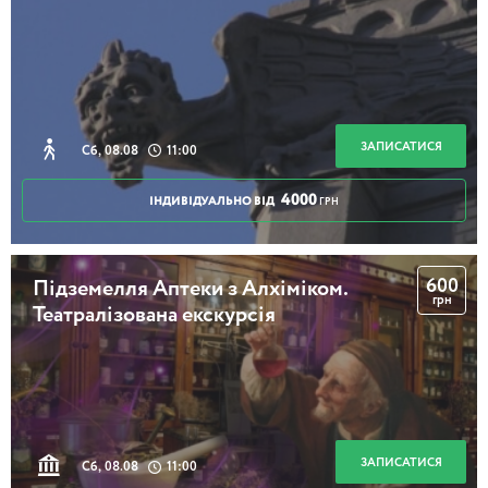
ЗАПИСАТИСЯ
Сб, 08.08
11:00
4000
ІНДИВІДУАЛЬНО ВІД
ГРН
600
Підземелля Аптеки з Алхіміком.
грн
Театралізована екскурсія
ЗАПИСАТИСЯ
Сб, 08.08
11:00