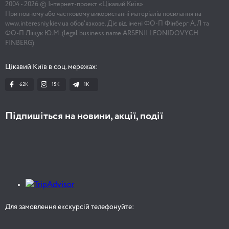
2004 -
2026
© Інтернет-проект «Цікавий Київ»
При повному або частковому використанні матеріалів посилання на
www.interesniy.kiev.ua обов'язкове. Діє від імені ФО-П Фінберг А.Л та
ФО-П Ліщук Ю.М. (legal business name ARSENII LEONIDOVYCH
FINBERG)
Цікавий Київ в соц. мережах:
62K
15K
1К
Підпишіться на новини, акції, події
Для замовлення екскурсій телефонуйте: