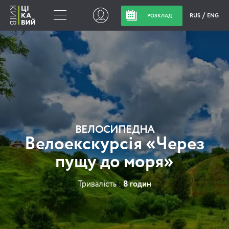
RUS
ENG
РОЗКЛАД
ВЕЛОСИПЕДНА
Велоекскурсія «Через
пущу до моря»
Тривалість :
8 годин