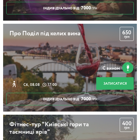
7000
ІНДИВІДУАЛЬНО ВІД
ГРН
650
Про Поділ під келих вина
грн
С вином
ЗАПИСАТИСЯ
Сб, 08.08
17:00
7000
ІНДИВІДУАЛЬНО ВІД
ГРН
400
Фітнес-тур "Київські гори та
грн
таємниці ярів"