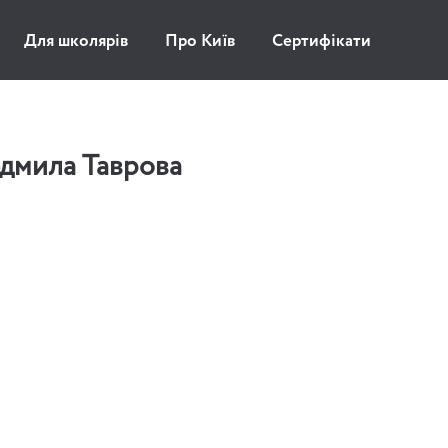
Для школярів
Про Київ
Сертифікати
дмила Таврова