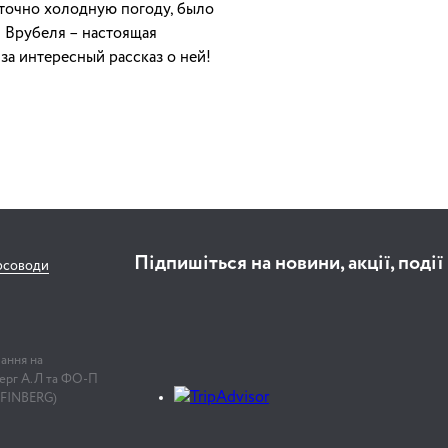
аточно холодную погоду, было
 Врубеля – настоящая
а интересный рассказ о ней!
Підпишіться на новини, акції, події
рсоводи
лання на
нберг А.Л та ФО-П
 FINBERG)