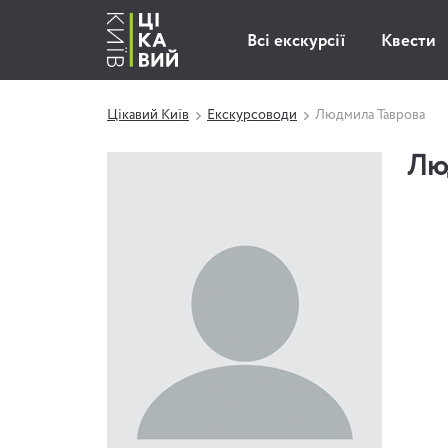
Всі екскурсії
Квести
Цікавий Київ
Екскурсоводи
Людмила Таврова
Лю