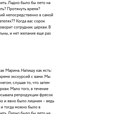
ить. Ладно было бы лето на
ать? Протянуть время?
сий непосредственно в самой
ателях?? Когда вас сорок
говорит сотрудник церкви. В
ьны, и нет желания еще раз
как Марина. Напишу как есть:
время экскурсий с вами. Мы
негом, слушая то, что затем
еркви. Мало того, в течение
исывала репродукции фресок
но и явно было лишним – ведь
 и тогда можно было в
ить. Ладно было бы лето на