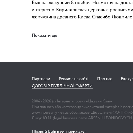
Был на экскурсии 8 ноября. Несмотря на дост
интересно. Кирилловская церковь с росписями
жемчужина древнего Киева. Спасибо Людмиле з
Показати ще
Партнери
Реклама на сайті
Про нас
Екску
ДОГОВІР ПУБЛІЧНОЇ ОФЕРТИ
2004 -
2026
© Інтернет-проект «Цікавий Київ»
При повному або частковому використанні матеріалів поси
www.interesniy.kiev.ua обов'язкове. Діє від імені ФО-П Фі
Ліщук Ю.М. (legal business name ARSENII LEONIDOVYCH
Цікавий Київ в соц. мережах: