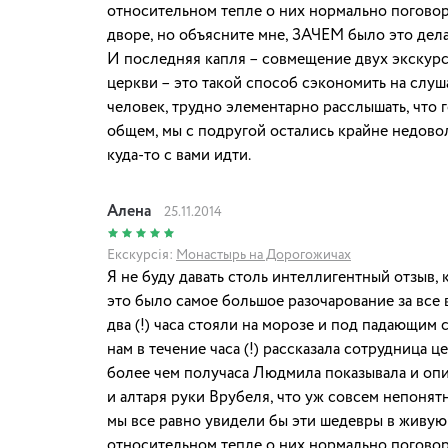
относительном тепле о них нормально поговор
дворе, но объясните мне, ЗАЧЕМ было это дел
И последняя капля – совмещение двух экскур
церкви – это такой способ сэкономить на слуш
человек, трудно элементарно расслышать, что 
общем, мы с подругой остались крайне недовол
куда-то с вами идти.
Алена
25.11.2014
Екскурсія:
Монастырь на Дорогожичах
Я не буду давать столь интеллигентный отзыв, 
это было самое большое разочарование за все 
два (!) часа стояли на морозе и под падающим с
нам в течение часа (!) рассказала сотрудница ц
более чем получаса Людмила показывала и оп
и алтаря руки Врубеля, что уж совсем непонят
мы все равно увидели бы эти шедевры в живую
относительном тепле о них нормально поговор