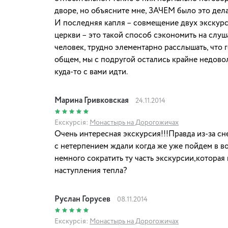
дворе, но объясните мне, ЗАЧЕМ было это дел
И последняя капля – совмещение двух экскур
церкви – это такой способ сэкономить на слуш
человек, трудно элементарно расслышать, что 
общем, мы с подругой остались крайне недовол
куда-то с вами идти.
Марина Гривковская
24.11.2014
Екскурсія:
Монастырь на Дорогожичах
Очень интересная экскурсия!!!Правда из-за сн
с нетерпением ждали когда же уже пойдем в во
немного сократить ту часть экскурсии,которая
наступления тепла?
Руслан Горусев
08.11.2014
Екскурсія:
Монастырь на Дорогожичах