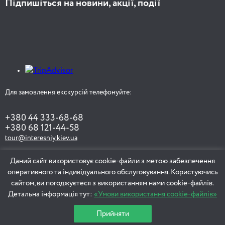
Підпишіться на новини, акції, події
Для замовлення екскурсій телефонуйте:
+380 44 333-68-68
+380 68 121-44-58
tour@interesniy.kiev.ua
Даний сайт використовує cookie-файли з метою забезпечення
оперативного та індивідуального обслуговування. Користуючись
ЗАМОВИТИ ЕКСКУРСІЮ
сайтом, ви погоджуєтеся з використанням нами cookie-файлів.
Детальна інформація тут:
«Умови використання cookie-файлів»
Прийняти