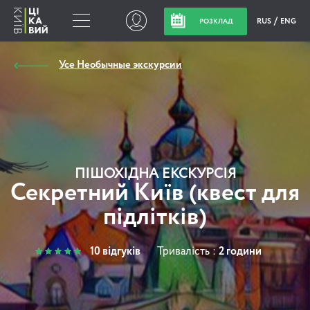
RUS
ENG
РОЗКЛАД
Усе Необычные экскурсии
ПІШОХІДНА ЕКСКУРСІЯ
Секретний Київ (квест для
підлітків)
10 відгуків
Тривалість :
2 години