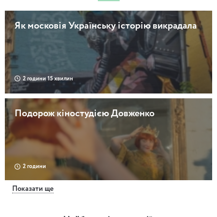
Як московія Українську історію викрадала
2 години 15 хвилин
Подорож кіностудією Довженко
2 години
Показати ще
Поділ тонув, Поділ горів. Катастрофи
старого Києва