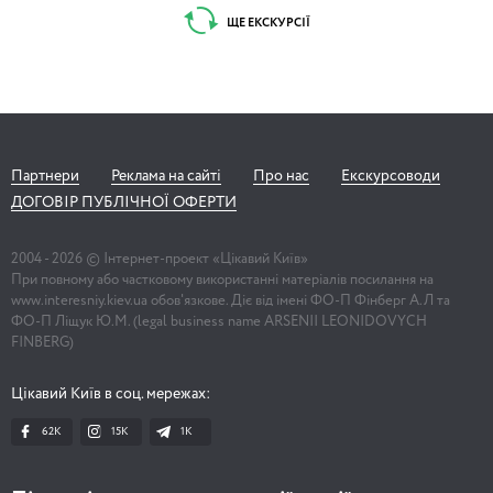
ЩЕ ЕКСКУРСІЇ
Партнери
Реклама на сайті
Про нас
Екскурсоводи
ДОГОВІР ПУБЛІЧНОЇ ОФЕРТИ
2004 -
2026
© Інтернет-проект «Цікавий Київ»
При повному або частковому використанні матеріалів посилання на
www.interesniy.kiev.ua обов'язкове. Діє від імені ФО-П Фінберг А.Л та
ФО-П Ліщук Ю.М. (legal business name ARSENII LEONIDOVYCH
FINBERG)
Цікавий Київ в соц. мережах:
62K
15K
1К