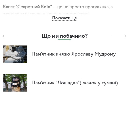
Квест “Секретний Київ”
— це не просто прогулянка, а
захоплива екскурсія-квест в самому серці
Показати ще
Золотоворітського кварталу, що перетворює місто на
справжню гру зі скарбами, таємницями і пригодами!
Що ми побачимо?
📜
Як це працює?
На старті команда отримує серію конвертів з кодами. Ваша
Пам’ятник князю Ярославу Мудрому
задача — розгадати ці коди, поступово відкриваючи кожен
конверт і рухаючись по маршруту. Гід не лише контролює
хід квесту, а й розповідає цікаві історії про давній Київ,
його князів, загадкові дворики, мурали та легенди, які
Пам’ятник “Лошадка”(Їжачок у тумані)
оживають просто на ваших очах.
📍 По ходу гри учасники:
Розв’язують головоломки та коди
Виявляють самостійність, шукаючи секретні місця у