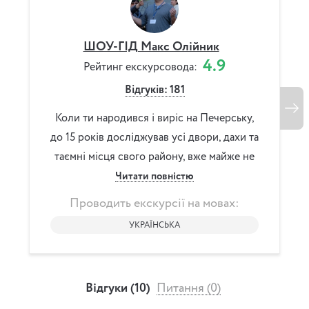
ШОУ-ГІД Макс Олійник
4.9
Рейтинг екскурсовода:
Р
Відгуків: 181
Коли ти народився і виріс на Печерську,
Вас вітає
до 15 років досліджував усі двори, дахи та
пригод з
таємні місця свого району, вже майже не
історія 
Читати повністю
де
Проводить екскурсії на мовах:
Прово
УКРАЇНСЬКА
Відгуки (10)
Питання (0)