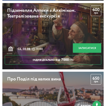
600
Підземелля Аптеки з Алхіміком.
грн
Театралізована екскурсія
2 години 30 хвилин
Давній Київ
ЗАПИСАТИСЯ
Сб, 08.08
11:00
7000
ІНДИВІДУАЛЬНО ВІД
ГРН
3 години
650
Про Поділ під келих вина
Секретний Київ
грн
С вином