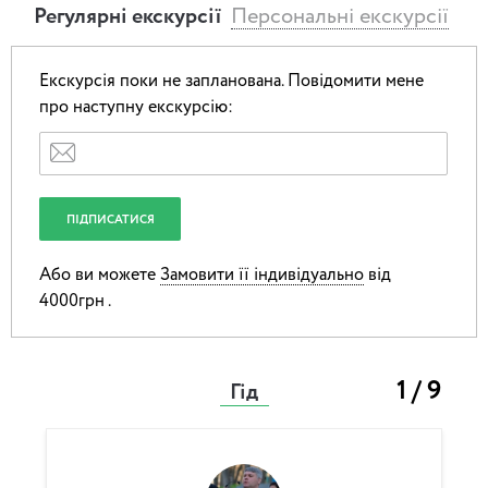
центрі столиці
Регулярні екскурсії
Персональні екскурсії
Знайомляться з історією Києва
Екскурсія поки не запланована.
Повідомити мене
🏆 У фіналі на переможців чекає приз.
про наступну екскурсію:
🎯 Ідеально підходить для підлітків 10–14 років — це
чудовий спосіб відірвати їх від екранів смартфонів і
захопити живою, інтерактивною історією Міста.
Формат чудово працює для святкування дня народження,
шкільних заходів або просто веселої прогулянки з
Або ви можете
Замовити її індивідуально
від
друзями.
4000грн .
1 / 9
Гід