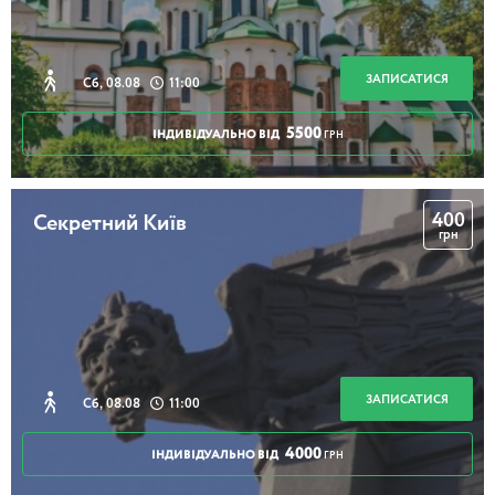
Підземелля Аптеки з Алхіміком.
ЗАПИСАТИСЯ
Сб, 08.08
11:00
Театралізована екскурсія
5500
ІНДИВІДУАЛЬНО ВІД
ГРН
2 години
400
Секретний Київ
грн
Дворики Подолу
2 години
ЗАПИСАТИСЯ
Сб, 08.08
11:00
4000
ІНДИВІДУАЛЬНО ВІД
ГРН
Таємниці підземель Зеленого театру