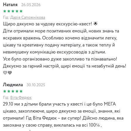
Наталя
26.05.2026
Гід:
Дарія Сапожнікова
Щиро дякуємо за чудову екскурсію-квест! 🌟
Діти отримали море позитивних емоцій, нових знань та
яскравих вражень. Особливо хочемо відзначити легку,
цікаву та креативну подачу матеріалу, а також теплу й
невимушену комунікацію екскурсоводів з дітьми.
Усе було організовано дуже захопливо та пізнавально!
Дякуємо за гарний настрій, щирі емоції та незабутній день!
💛💙
Людмила
30.10.2025
Гід:
Віта Федюк
29.10 ми з дітьми брали участь у квесті і це було МЕГА
цікаво, захоплююче, щиро дякуємо за емоції, знання, які
отримали! Гід Віта Федюк – ви супер! Дійсно людина, яка
закохана у свою справу, виклалась на всі 100℅ ,