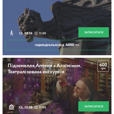
Секретний Київ
2 години 30 хвилин
ЗАПИСАТИСЯ
Сб, 08.08
11:00
4000
ІНДИВІДУАЛЬНО ВІД
ГРН
600
Підземелля Аптеки з Алхіміком.
грн
Театралізована екскурсія
ЗАПИСАТИСЯ
Сб, 08.08
11:00