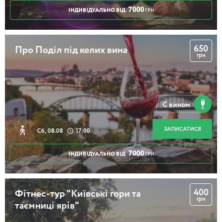
7000
ІНДИВІДУАЛЬНО ВІД
ГРН
650
Про Поділ під келих вина
грн
С вином
ЗАПИСАТИСЯ
Сб, 08.08
17:00
7000
ІНДИВІДУАЛЬНО ВІД
ГРН
400
Фітнес-тур "Київські гори та
грн
таємниці ярів"