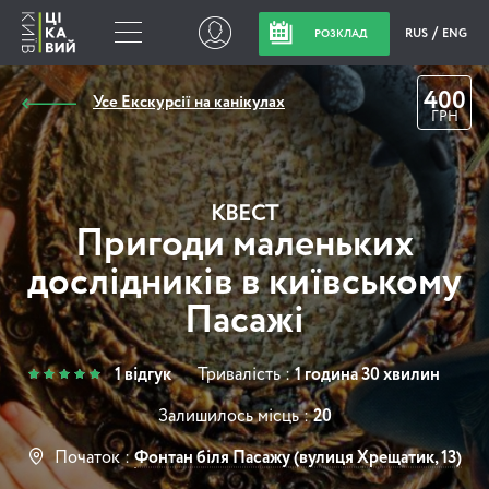
RUS
ENG
РОЗКЛАД
400
Усе Екскурсії на канікулах
ГРН
КВЕСТ
Пригоди маленьких
дослідників в київському
Пасажі
1 відгук
Тривалість :
1 година 30 хвилин
Залишилось місць :
20
Початок :
Фонтан біля Пасажу (вулиця Хрещатик, 13)