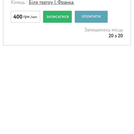
Кінець :
Біля театру І. Франка.
400
грн
ОПЛАТИТИ
ЗАПИСАТИСЯ
/чол.
Залишилось місць
20
з
20