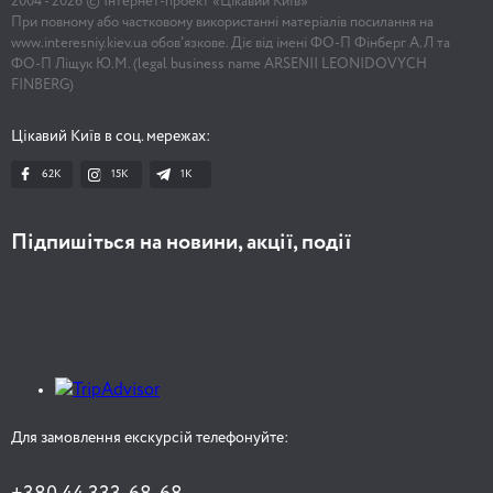
2004 -
2026
© Інтернет-проект «Цікавий Київ»
При повному або частковому використанні матеріалів посилання на
www.interesniy.kiev.ua обов'язкове. Діє від імені ФО-П Фінберг А.Л та
ФО-П Ліщук Ю.М. (legal business name ARSENII LEONIDOVYCH
FINBERG)
Цікавий Київ в соц. мережах:
62K
15K
1К
Підпишіться на новини, акції, події
Для замовлення екскурсій телефонуйте: