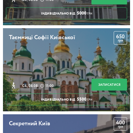
годин
5000
ІНДИВІДУАЛЬНО ВІД
ГРН
Прогулянка Подолом
650
Таємниці Софії Київської
грн
2 години
Секретний Київ (квест для підлітків)
ЗАПИСАТИСЯ
Сб, 08.08
11:00
5500
ІНДИВІДУАЛЬНО ВІД
ГРН
2 години
400
Секретний Київ
грн