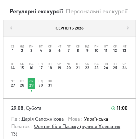
Також кожен маленький скарбошукач матиме змогу
отримати в подарунок шматочок корінного киянина.
Регулярні екскурсії
Персональні екскурсії
Ми гарантуємо, що маленькі дослідники постійно будуть
СЕРПЕНЬ 2026
задіяні в активних завданнях, що триматимуть їх увагу і
дозволять відчути себе частиною живої історії Києва.
СБ
НД
ПН
ВТ
СР
ЧТ
ПТ
СБ
НД
ПН
ВТ
СР
ЧТ
Запишіться на квест-екскурсію і станьте частиною
1
2
3
4
5
6
7
8
9
10
11
12
13
пригоди!
ПТ
СБ
НД
ПН
ВТ
СР
ЧТ
ПТ
СБ
НД
ПН
ВТ
СР
14
15
16
17
18
19
20
21
22
23
24
25
26
ЧТ
ПТ
СБ
НД
ПН
27
28
29
30
31
29.08
, Субота
11:00
Гід :
Дарія Сапожнікова
Мова :
Українська
Початок :
Фонтан біля Пасажу (вулиця Хрещатик,
13)