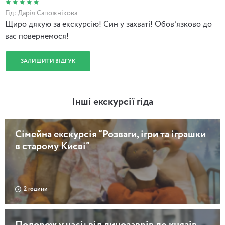
Гід:
Дарія Сапожнікова
Щиро дякую за екскурсію! Син у захваті! Обовʼязково до
вас повернемося!
ЗАЛИШИТИ ВІДГУК
Інші екскурсії гіда
Сімейна екскурсія “Розваги, ігри та іграшки
в старому Києві”
2 години