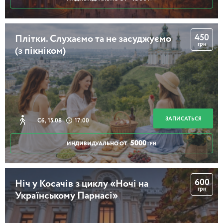
450
Плітки. Слухаємо та не засуджуємо
грн
(з пікніком)
ЗАПИСАТЬСЯ
Сб, 15.08
17:00
5000
ИНДИВИДУАЛЬНО ОТ
ГРН
600
Ніч у Косачів з циклу «Ночі на
грн
Українському Парнасі»