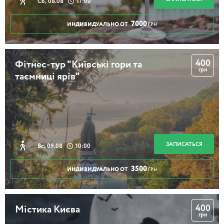
Сб, 08.08
17:00
7000
ИНДИВИДУАЛЬНО ОТ
ГРН
400
Фітнес-тур "Київські гори та
грн
таємниці ярів"
ЗАПИСАТЬСЯ
Вс, 09.08
10:00
3500
ИНДИВИДУАЛЬНО ОТ
ГРН
400
Містика Києва
грн