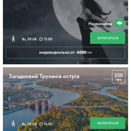
Незвичайна
ЗАПИСАТЬСЯ
Вс, 09.08
11:00
4000
ИНДИВИДУАЛЬНО ОТ
ГРН
350
Загадковий Труханів острів
грн
ЗАПИСАТЬСЯ
Вс, 09.08
11:00