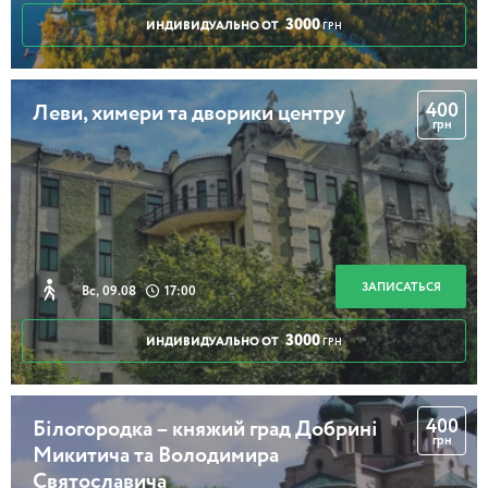
3000
ИНДИВИДУАЛЬНО ОТ
ГРН
400
Леви, химери та дворики центру
грн
ЗАПИСАТЬСЯ
Вс, 09.08
17:00
3000
ИНДИВИДУАЛЬНО ОТ
ГРН
400
Білогородка – княжий град Добрині
грн
Микитича та Володимира
Святославича