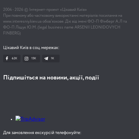
2004 -
2026
© Інтернет-проект «Цікавий Київ»
При повному або частковому використанні матеріалів посилання на
www.interesniy.kiev.ua обов'язкове. Діє від імені ФО-П Фінберг А.Л та
ФО-П Ліщук Ю.М. (legal business name ARSENII LEONIDOVYCH
FINBERG)
Цікавий Київ в соц. мережах:
62K
15K
1К
Підпишіться на новини, акції, події
Для замовлення екскурсій телефонуйте: