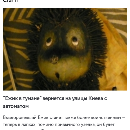
Статті
“Ежик в тумане” вернется на улицы Киева с
автоматом
Выздоровевший Ежик станет также более воинственным —
теперь в лапках, помимо привычного узелка, он будет