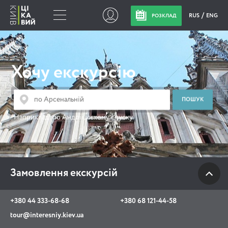
RUS
ENG
РОЗКЛАД
Замовлення
екскурсій
Хочу екскурсію
+380 44 333-68-68
+380 68 121-44-58
Наприклад:
по Андріївському спуску
tour@interesniy.kiev.ua
з 10.00 до 19:30 щоденно
Замовлення екскурсій
Viber
WhatsApp
+380 44 333-68-68
+380 68 121-44-58
tour@interesniy.kiev.ua
АКЦІЇ ПОДІЇ НОВИНИ