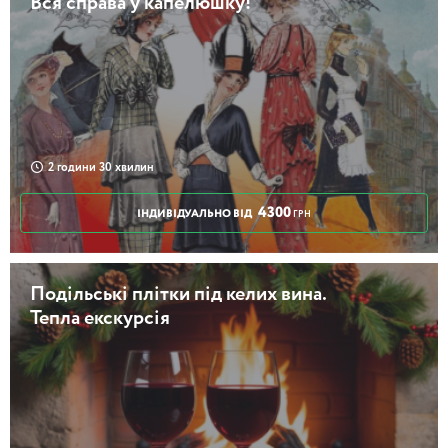
Вся справа у капелюшку!
2 години 30 хвилин
4300
ІНДИВІДУАЛЬНО ВІД
ГРН
Подільські плітки під келих вина.
Тепла екскурсія