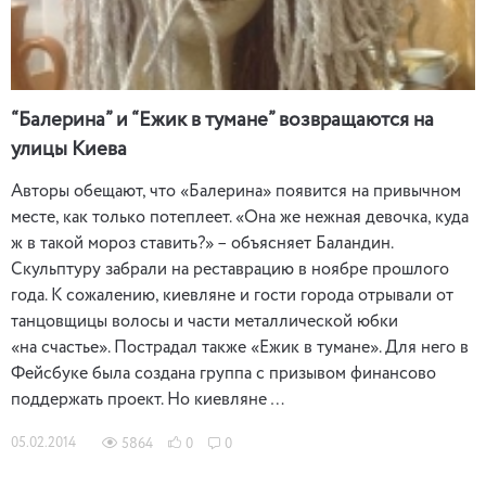
“Балерина” и “Ежик в тумане” возвращаются на
улицы Киева
Авторы обещают, что «Балерина» появится на привычном
месте, как только потеплеет. «Она же нежная девочка, куда
ж в такой мороз ставить?» – объясняет Баландин.
Скульптуру забрали на реставрацию в ноябре прошлого
года. К сожалению, киевляне и гости города отрывали от
танцовщицы волосы и части металлической юбки
«на счастье». Пострадал также «Ежик в тумане». Для него в
Фейсбуке была создана группа с призывом финансово
поддержать проект. Но киевляне …
05.02.2014
5864
0
0