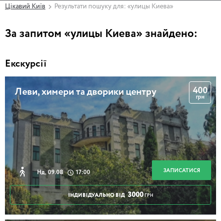
Цікавий Київ
Результати пошуку для: «улицы Киева»
За запитом «улицы Киева» знайдено:
Екскурсії
400
Леви, химери та дворики центру
грн
ЗАПИСАТИСЯ
Нд, 09.08
17:00
3000
ІНДИВІДУАЛЬНО ВІД
ГРН