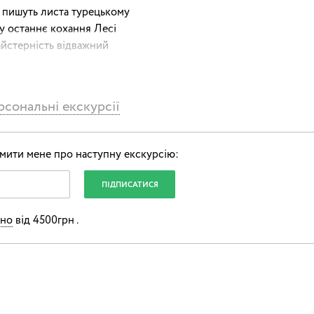
 пишуть листа турецькому
му останнє кохання Лесі
айстерність відважний
ми, і тут же вони
тіни, прикрашені янголами,
сональні екскурсії
на землю золочені ікони. І
і води древньої і вічно
мити мене про наступну екскурсію:
х про Мазепу, або Про що
с прогулянки ми згадаємо не
сть, яка була б настільки
 наш гетьман.
ьно
від 4500грн .
вич ніколи не шкодував,
ся все-таки на Печерську.
азепі у мільйон золотих, і
 проклинали …
емов захоплюючу книгу