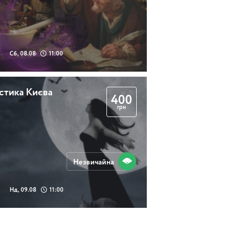
Липські секрети зі
скрипкою
Сб, 08.08
11:00
2 години 30 хвилин
стика Києва
400
Дорогою до Душі
грн
театру (з відвідуванням
музею)
Незвичайна
2 години 30 хвилин
Нд, 09.08
11:00
Ніч в музеї Булгакова