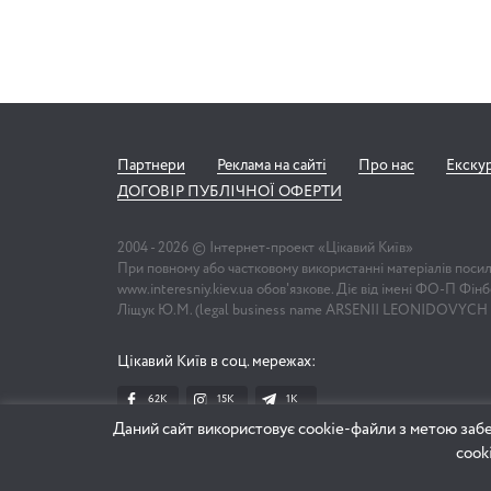
Партнери
Реклама на сайті
Про нас
Екску
ДОГОВІР ПУБЛІЧНОЇ ОФЕРТИ
2004 -
2026
© Інтернет-проект «Цікавий Київ»
При повному або частковому використанні матеріалів поси
www.interesniy.kiev.ua обов'язкове. Діє від імені ФО-П Фі
Ліщук Ю.М. (legal business name ARSENII LEONIDOVYCH
Цікавий Київ в соц. мережах:
62K
15K
1К
Даний сайт використовує cookie-файли з метою забе
cook