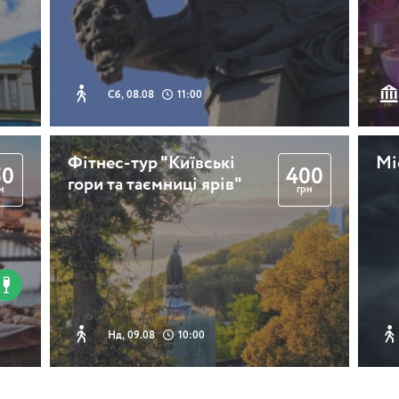
Вечір романсів від
Олени Смовженко
Сб, 08.08
11:00
2 години
Фітнес-тур "Київські
Мі
50
400
Місцями Сили Києва
гори та таємниці ярів"
н
грн
2 години 30 хвилин
Нд, 09.08
10:00
Променад за
київськими