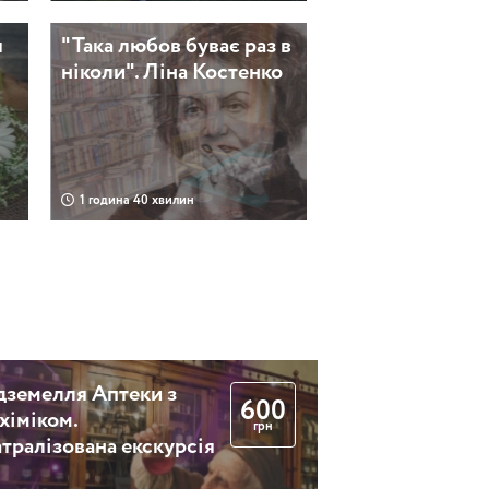
я
"Така любов буває раз в
ніколи". Ліна Костенко
1 година 40 хвилин
Ірпінські канікули для
а
дорослих
дземелля Аптеки з
600
хіміком.
4 години 30 хвилин
грн
атралізована екскурсія