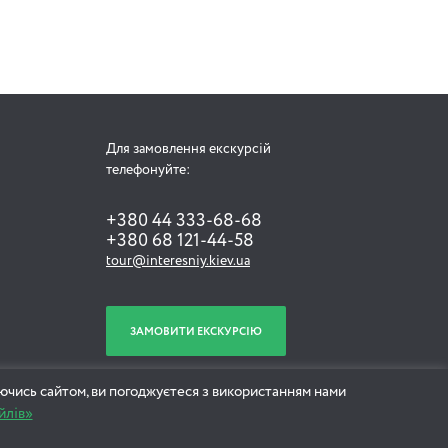
2 години
Для замовлення екскурсій
Кохання. Пристрасті.
телефонуйте:
Інтриги. Зі скрипкою
+380 44 333-68-68
+380 68 121-44-58
tour@interesniy.kiev.ua
2 години
ЗАМОВИТИ ЕКСКУРСІЮ
ючись сайтом, ви погоджуєтеся з використанням нами
йлів»