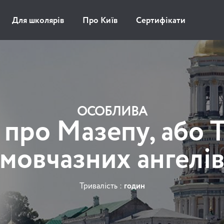
Для школярів
Про Київ
Сертифікати
ОСОБЛИВА
 про Мазепу, або 
мовчазних ангелі
Тривалість :
годин