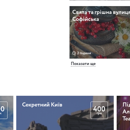
Свята та грішна вулиц
Софійська
2 години
Показати ще
Саксофон в особняку
Олександра Терещенк
Секретний Київ
Пі
00
400
Ал
2 години 30 хвилин
н
грн
Те