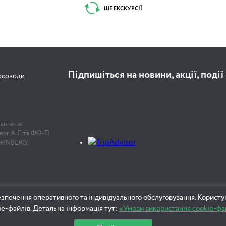
контрастами та орган
ЩЕ ЕКСКУРСІЇ
3 години
Підпишіться на новини, акції, події
рсоводи
Ангели та демони
Михайла Врубеля
лання на
нберг А.Л та ФО-П
 FINBERG)
4 години
"Тут блукає пам'ять
минулих років"
зпечення оперативного та індивідуального обслуговування. Користу
ie-файлів. Детальна інформація тут:
«Умови використання cookie-фа