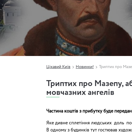
Цікавий Київ
Новинки!
Триптих про Мазе
Триптих про Мазепу, а
мовчазних ангелів
Частина коштів з прибутку буде передан
Яке дивне сплетіння людських доль поє
В одному з будинків тут гостював худож