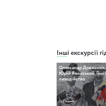
льної площі аж до каплиці з
дитина відомої української
іколи не було. Нехай собі
я з нею, тому сьогодні
гели .
 від них невеличкий
Інші екскурсії гі
Олександр Довженко,
Юрій Яновський. Генії 
лиходійство
2 години