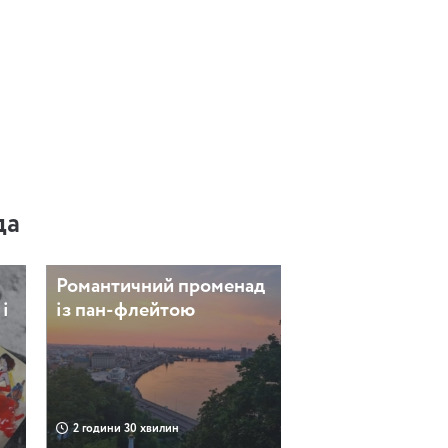
да
Романтичний променад
і
із пан-флейтою
2 години 30 хвилин