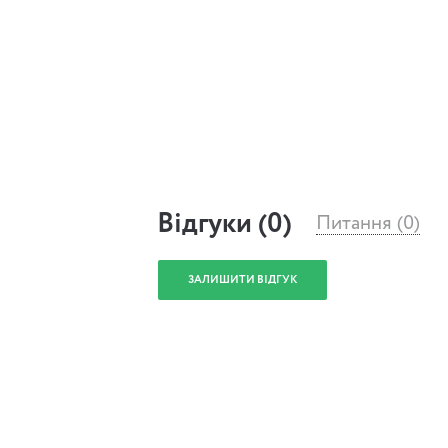
читати! A “читатимемо” ми її від Арсена
архангелами на дніпровській кручі.
Взагалі, то не просто каплиця. То рідна 
майстрині, хоча, кажуть, дітей у жінки н
кажуть. Колись я мала щастя спілкуватис
добре знаю, про що мовчать оті старші ан
P.S. По секрету: будьте готові отримати
особистий подарунок)
Відгуки (0)
Питання (0)
ЗАЛИШИТИ ВІДГУК