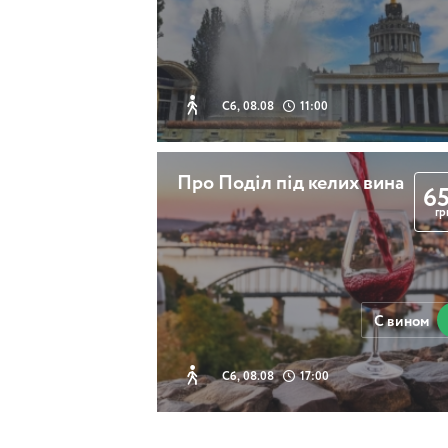
Сб, 08.08
11:00
Про Поділ під келих вина
6
гр
С вином
Сб, 08.08
17:00