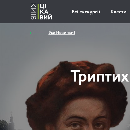
Всі екскурсії
Квести
Усе Новинки!
Триптих