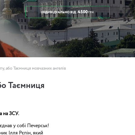
4500
ІНДИВІДУАЛЬНО
ВІД
ГРН
пу, або Таємниця мовчазних ангелів
бо Таємниця
а на ЗСУ.
днав у собі Печерськ!
ник Ілля Рєпін, який