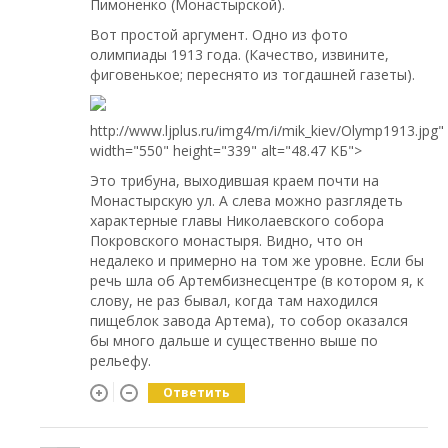
Пимоненко (Монастырской).
Вот простой аргумент. Одно из фото
олимпиады 1913 года. (Качество, извините,
фиговенькое; переснято из тогдашней газеты).
http://www.ljplus.ru/img4/m/i/mik_kiev/Olymp1913.jpg"
width="550" height="339" alt="48.47 КБ">
Это трибуна, выходившая краем почти на
Монастырскую ул. А слева можно разглядеть
характерные главы Николаевского собора
Покровского монастыря. Видно, что он
недалеко и примерно на том же уровне. Если бы
речь шла об Артембизнесцентре (в котором я, к
слову, не раз бывал, когда там находился
пищеблок завода Артема), то собор оказался
бы много дальше и существенно выше по
рельефу.
Ответить