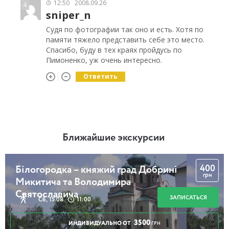
12:50
2008.09.26
4
sniper_n
Судя по фотографии так оно и есть. Хотя по
памяти тяжело представить себе это место.
Спасибо, буду в тех краях пройдусь по
Пимоненко, уж очень интересно.
Ответить
Ближайшие экскурсии
400
Білогородка – княжий град Добрині
грн
Микитича та Володимира
Святославича
ЗАПИСАТЬСЯ
Сб, 15.08
11:00
3500
ИНДИВИДУАЛЬНО ОТ
ГРН