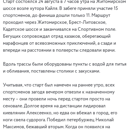
Старт состоялся 24 августа в 7 часов утра на Житомирском
шоссе возле хутора Кайля. В забеге приняли участие 15
спортсменов, до финиша дошли только 11. Маршрут
проходил через Житомирское, Брест-Литовское,
Кадетское шоссе и заканчивался на Спортивном поле.
Бегущих сопровождал отряд казаков, оберегающий
марафонцев от всевозможных приключений, а сзади и
впереди на расстоянии в полверсты следовали врачи.
Вдоль трассы были оборудованы пункты с водой для питья
и обливания, поставлены столики с закусками.
Учитывая, что старт был намечен на раннее утро, всех
спортсменов загодя вечером отвезли к назначенному
месту – они провели ночь перед стартом просто на
сеновале. Долгое время на дистанции лидировал
киевлянин Алексеенко, но едва он вбежал в город, его
ноги свела судорога. Победил петербуржец Николай
Максимов, бежавший вторым. Когда он появился на