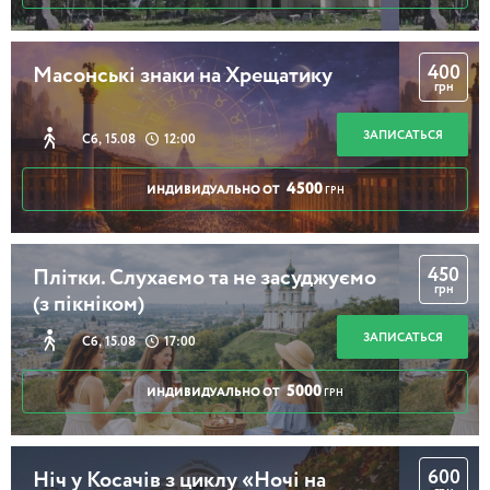
400
Масонські знаки на Хрещатику
грн
ЗАПИСАТЬСЯ
Сб, 15.08
12:00
4500
ИНДИВИДУАЛЬНО ОТ
ГРН
450
Плітки. Слухаємо та не засуджуємо
грн
(з пікніком)
ЗАПИСАТЬСЯ
Сб, 15.08
17:00
5000
ИНДИВИДУАЛЬНО ОТ
ГРН
600
Ніч у Косачів з циклу «Ночі на