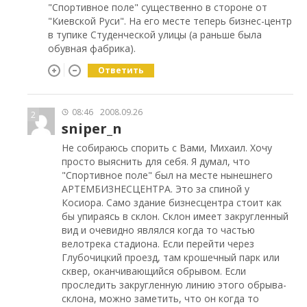
"Спортивное поле" существенно в стороне от
"Киевской Руси". На его месте теперь бизнес-центр
в тупике Студенческой улицы (а раньше была
обувная фабрика).
Ответить
08:46
2008.09.26
2
sniper_n
Не собираюсь спорить с Вами, Михаил. Хочу
просто выяснить для себя. Я думал, что
"Спортивное поле" был на месте нынешнего
АРТЕМБИЗНЕСЦЕНТРА. Это за спиной у
Косиора. Само здание бизнесцентра стоит как
бы упираясь в склон. Склон имеет закругленный
вид и очевидно являлся когда то частью
велотрека стадиона. Если перейти через
Глубочицкий проезд, там крошечный парк или
сквер, оканчивающийся обрывом. Если
проследить закругленную линию этого обрыва-
склона, можно заметить, что он когда то