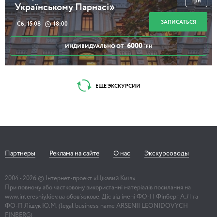
грн
Українському Парнасі»
ЗАПИСАТЬСЯ
Сб, 15.08
18:00
6000
ИНДИВИДУАЛЬНО ОТ
ГРН
ЕЩЕ ЭКСКУРСИИ
Партнеры
Реклама на сайте
О нас
Экскурсоводы
2004 -
2026
© Інтернет-проект «Цікавий Київ»
При повному або частковому використанні матеріалів посилання на
www.interesniy.kiev.ua обов'язкове. Діє від імені ФО-П Фінберг А.Л та
ФО-П Ліщук Ю.М. (legal business name ARSENII LEONIDOVYCH
FINBERG)