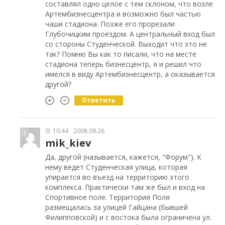
составлял одно целое с тем склоном, что возле
Артембизнесцентра и возможно был частью
чаши стадиона. Позже его прорезали
Глубочицким проездом. А центральный вход был
со стороны Студенческой. Выходит что это не
так? Помню Вы как то писали, что на месте
стадиона теперь бизнесцентр, я и решил что
имелся в виду Артембизнесцентр, а оказывается
другой?
Ответить
10:44
2008.09.26
3
mik_kiev
Да, другой (называется, кажется, "Форум"). К
нему ведет Студенческая улица, которая
упирается во въезд на территорию этого
комплекса. Практически там же был и вход на
Спортивное поле. Территория Поля
размещалась за улицей Гайцана (бывшей
Филипповской) и с востока была ограничена ул.