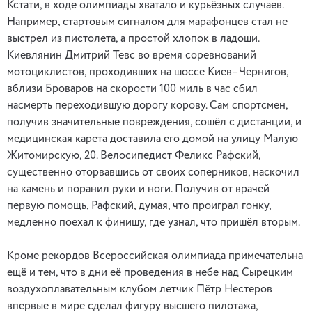
Кстати, в ходе олимпиады хватало и курьёзных случаев.
Например, стартовым сигналом для марафонцев стал не
выстрел из пистолета, а простой хлопок в ладоши.
Киевлянин Дмитрий Тевс во время соревнований
мотоциклистов, проходивших на шоссе Киев–Чернигов,
вблизи Броваров на скорости 100 миль в час сбил
насмерть переходившую дорогу корову. Сам спортсмен,
получив значительные повреждения, сошёл с дистанции, и
медицинская карета доставила его домой на улицу Малую
Житомирскую, 20. Велосипедист Феликс Рафский,
существенно оторвавшись от своих соперников, наскочил
на камень и поранил руки и ноги. Получив от врачей
первую помощь, Рафский, думая, что проиграл гонку,
медленно поехал к финишу, где узнал, что пришёл вторым.
Кроме рекордов Всероссийская олимпиада примечательна
ещё и тем, что в дни её проведения в небе над Сырецким
воздухоплавательным клубом летчик Пётр Нестеров
впервые в мире сделал фигуру высшего пилотажа,