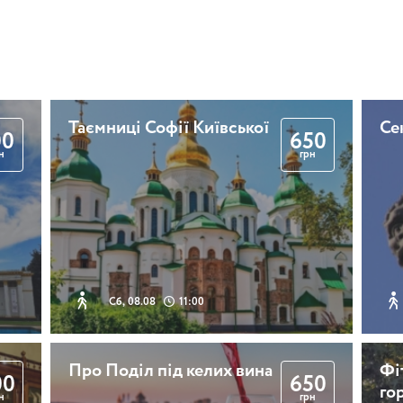
Оболонь. Загадки і
історії
Таємниці Софії Київської
Се
2 години 30 хвилин
00
650
н
грн
Мандрівка у світ
порцеляни! (з
чаюванням)
Сб, 08.08
11:00
2 години 30 хвилин
Історії Андріївського
Про Поділ під келих вина
Фі
00
650
узвозу (з лимонадом)
го
н
грн