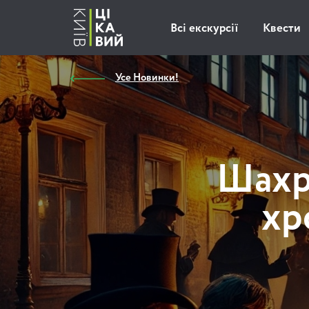
Всі екскурсії
Квести
Усе Новинки!
Шахра
хр