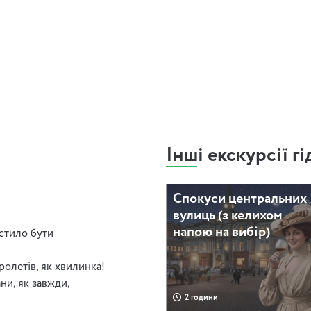
 з кримінальним нахилом і
бачите.
Інші екскурсії гі
Спокуси центральних
вулиць (з келихом
напою на вибір)
стило бути
ролетів, як хвилинка!
ни, як завжди,
2 години