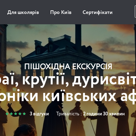
Для школярів
Про Київ
Сертифікати
ПІШОХІДНА ЕКСКУРСІЯ
ї, крутії, дурисві
оніки київських а
3 відгуки
Тривалість :
2 години 30 хвилин