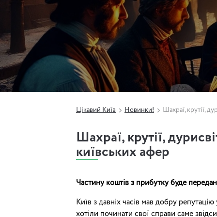
Цікавий Київ
Новинки!
Шахраї, крутії, д
Шахраї, крутії, дурисв
київських афер
Частину коштів з прибутку буде передан
Київ з давніх часів мав добру репутацію
хотіли починати свої справи саме звідси