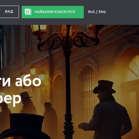
ВХІД
НАЙБЛИЖЧІ ЕКСКУРСІЇ
RUS
ENG
ти або
фер