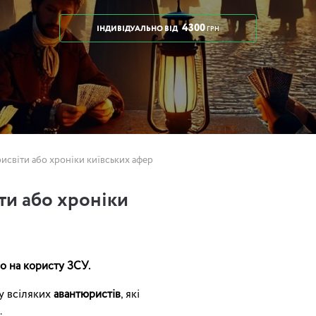
4300
ІНДИВІДУАЛЬНО
ВІД
ГРН
урисвіти або хроніки київських афер
іти або хроніки
о на користу ЗСУ.
 у всіляких
авантюристів
, які
.