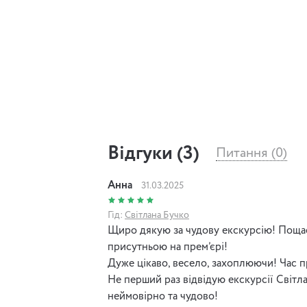
анекдотів, пікантні дрібнички, авантюри
ще дуже багато цікавого ви почуєте і по
Відгуки (3)
Питання (0)
Анна
31.03.2025
Гід:
Світлана Бучко
Щиро дякую за чудову екскурсію! Поща
присутньою на прем’єрі!
Дуже цікаво, весело, захоплюючи! Час п
Не перший раз відвідую екскурсії Світла
неймовірно та чудово!