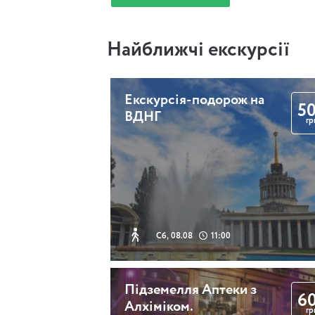
Найближчі екскурсії
Екскурсія-подорож на
5
ВДНГ
гр
Сб, 08.08
11:00
Підземелля Аптеки з
6
Алхіміком.
гр