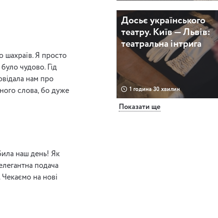
Досьє українського
театру. Київ — Львів:
театральна інтрига
о шахраїв. Я просто
 було чудово. Гід
відала нам про
1 година 30 хвилин
дного слова, бо дуже
Показати ще
Містичний трикутник
Києва
била наш день! Як
 елегантна подача
 Чекаємо на нові
2 години 30 хвилин