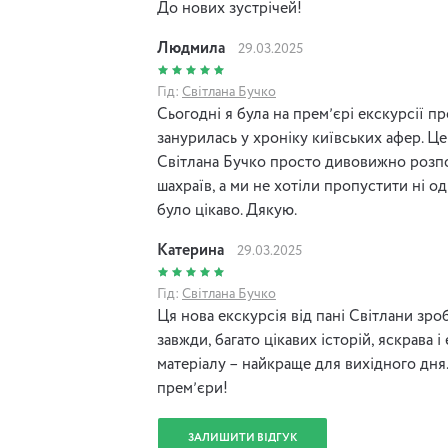
До нових зустрічей!
Людмила
29.03.2025
Гід:
Світлана Бучко
Сьогодні я була на премʼєрі екскурсії пр
занурилась у хроніку київських афер. Це
Світлана Бучко просто дивовижно розпо
шахраїв, а ми не хотіли пропустити ні о
було цікаво. Дякую.
Катерина
29.03.2025
Гід:
Світлана Бучко
Ця нова екскурсія від пані Світлани зро
завжди, багато цікавих історій, яскрава і
матеріалу – найкраще для вихідного дня.
премʼєри!
ЗАЛИШИТИ ВІДГУК