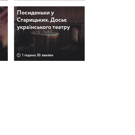
Посиденьки у
Старицьких. Досьє
українського театру
1 година 30 хвилин
Таємниці українського
театру. Тепла екскурсія
2 години 30 хвилин