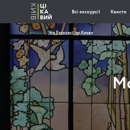
Всі екскурсії
Квести
Усе Екскурсії по Києву
Мо