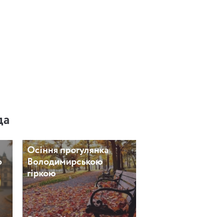
да
Осіння прогулянка
о
Володимирською
гіркою