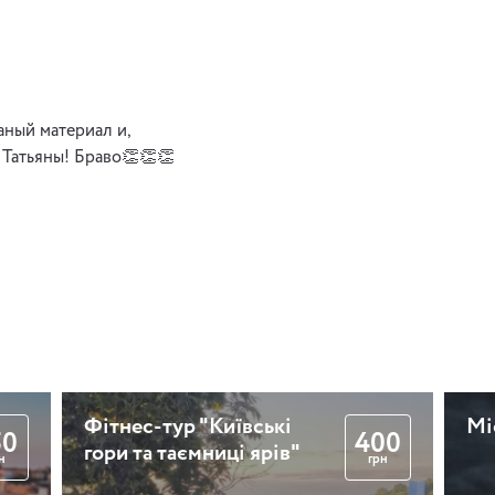
Забуті вулички Києва:
Трьохсвятительська та
Костьольна
аный материал и,
 Татьяны! Браво👏👏👏
2 години 30 хвилин
Містичний Ярославів
Вал
2 години
Фітнес-тур "Київські
Мі
50
400
гори та таємниці ярів"
н
грн
Привиди замку Барон