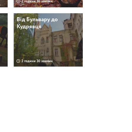
2 години 30 хвилин
Від Бульвару до
Кудрявця
2 години 30 хвилин
Янголи та демони
вулиці Городецького
2 години 30 хвилин