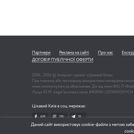
Партнери
Реклама на сайті
Про нас
Екску
ДОГОВІР ПУБЛІЧНОЇ ОФЕРТИ
2004 -
2026
© Інтернет-проект «Цікавий Київ»
При повному або частковому використанні матеріалів поси
www.interesniy.kiev.ua обов'язкове. Діє від імені ФО-П Фі
Ліщук Ю.М. (legal business name ARSENII LEONIDOVYCH
Цікавий Київ в соц. мережах:
62K
15K
1К
Даний сайт використовує cookie-файли з метою забе
cook