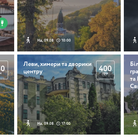
2 години
Нд, 09.08
10:00
Легенди Андріївськог
Леви, химери та дворики
Бі
узвозу
50
400
центру
гр
н
грн
та
Св
2 години 30 хвилин
Містичний
Нд, 09.08
17:00
Андріївський узвіз