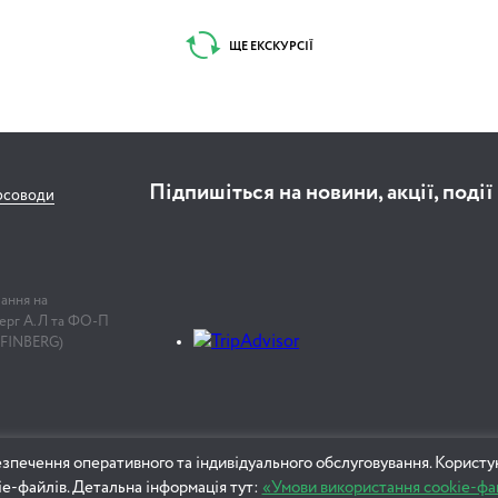
ЩЕ ЕКСКУРСІЇ
2 години 30 хвилин
Пішохідна оглядова
екскурсія
Підпишіться на новини, акції, події
рсоводи
лання на
нберг А.Л та ФО-П
2 години 30 хвилин
 FINBERG)
Давній Київ
зпечення оперативного та індивідуального обслуговування. Користу
ie-файлів. Детальна інформація тут:
«Умови використання cookie-фа