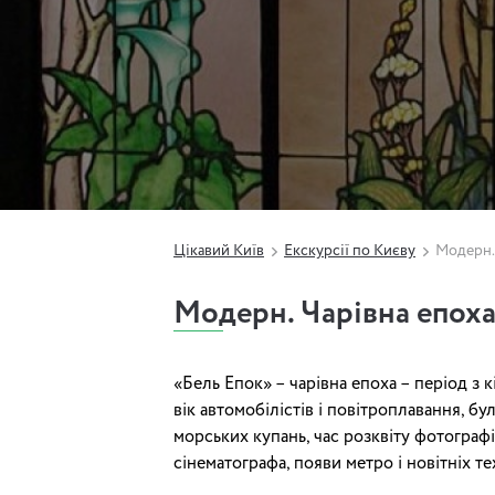
Цікавий Київ
Екскурсії по Києву
Модерн.
Модерн. Чарівна епох
«Бель Епок» – чарівна епоха – період з к
вік автомобілістів і повітроплавання, бул
морських купань, час розквіту фотограф
сінематографа, появи метро і новітніх те