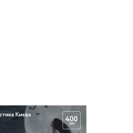
Забуті вулички Києва:
Малопідвальна і
Софіївська
2 години 30 хвилин
Дворики старого Києва
2 години 30 хвилин
стика Києва
400
грн
а
Літні розваги у старому