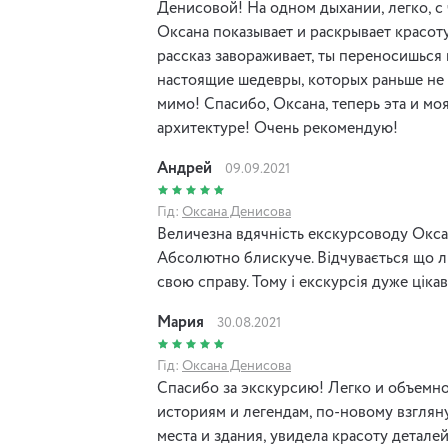
Денисовой! На одном дыхании, легко, с
епоху Києва!
Оксана показывает и раскрывает красоту
рассказ завораживает, ты переносишься 
настоящие шедевры, которых раньше не 
мимо! Спасибо, Оксана, теперь эта и мо
архитектуре! Очень рекомендую!
Андрей
09.09.2021
Гід:
Оксана Денисова
Величезна вдячність екскурсоводу Окса
Абсолютно блискуче. Відчувається що л
свою справу. Тому і екскурсія дуже цікава
Мария
30.08.2021
Гід:
Оксана Денисова
Спасибо за экскурсию! Легко и объемно
историям и легендам, по-новому взглян
места и здания, увидела красоту детале