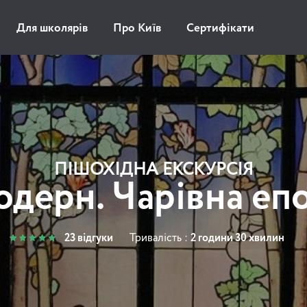
Для школярів
Про Київ
Сертифікати
ПІШОХІДНА ЕКСКУРСІЯ
дерн. Чарівна еп
23 відгуки
Тривалість :
2 години 30 хвилин