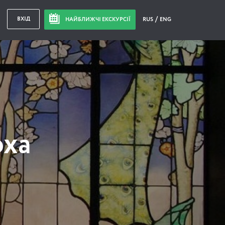
ВХІД
НАЙБЛИЖЧІ ЕКСКУРСІЇ
RUS
ENG
оха