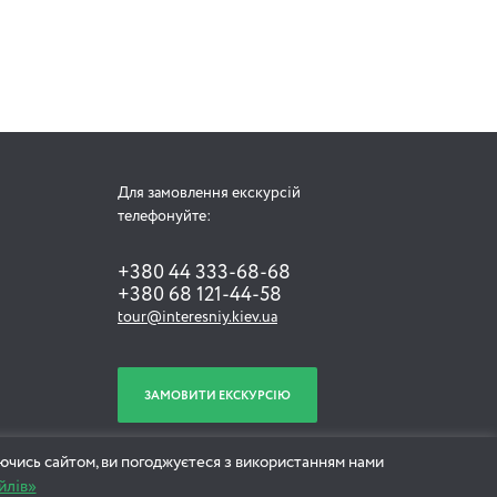
2 години 30 хвилин
Київські диваки. Історії
кохання
Для замовлення екскурсій
телефонуйте:
+380 44 333-68-68
+380 68 121-44-58
tour@interesniy.kiev.ua
2 години 30 хвилин
Секретний Київ
ЗАМОВИТИ ЕКСКУРСІЮ
ючись сайтом, ви погоджуєтеся з використанням нами
йлів»