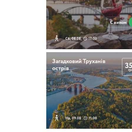
С вином
Сб, 08.08
17:00
Загадковий Труханів
3
острів
гр
Нд, 09.08
11:00