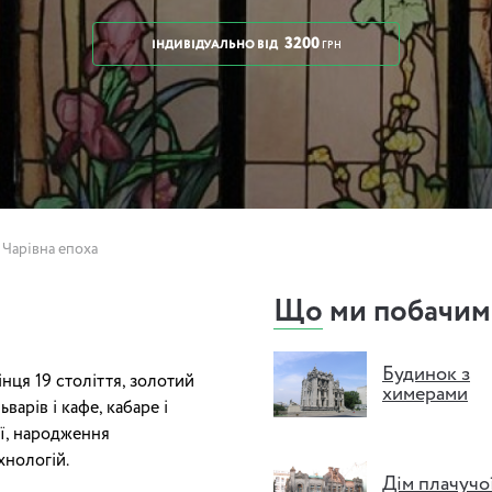
3200
ІНДИВІДУАЛЬНО
ВІД
ГРН
 Чарівна епоха
а
Що ми побачим
Будинок з
інця 19 століття, золотий
химерами
ьварів і кафе, кабаре і
ії, народження
хнологій.
Дім плачучо