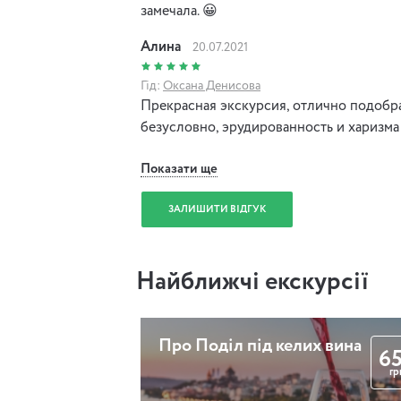
замечала. 😀
Алина
20.07.2021
Гід:
Оксана Денисова
Прекрасная экскурсия, отлично подобр
безусловно, эрудированность и харизма
Показати ще
ЗАЛИШИТИ ВІДГУК
Найближчі екскурсії
Про Поділ під келих вина
6
гр