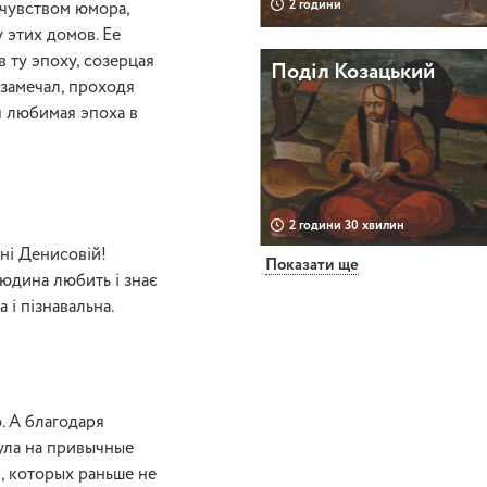
2 години
 чувством юмора,
 этих домов. Ее
в ту эпоху, созерцая
Поділ Козацький
замечал, проходя
я любимая эпоха в
2 години 30 хвилин
ні Денисовій!
Показати ще
юдина любить і знає
Вечірня прогулянка
 і пізнавальна.
Бульваром
. А благодаря
ула на привычные
2 години
й, которых раньше не