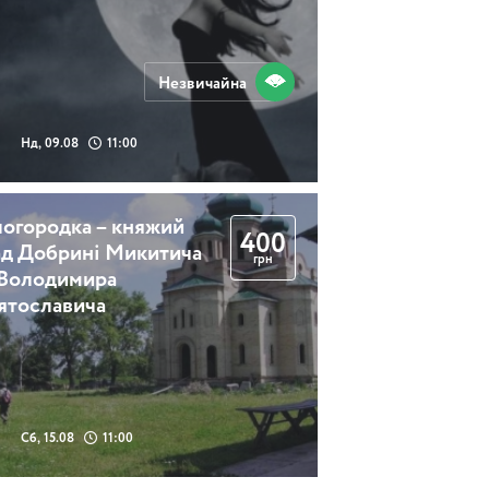
Києві
Незвичайна
2 години
Нд, 09.08
11:00
о
Таємниці
логородка – княжий
Золотоворітського
400
ад Добрині Микитича
кварталу
грн
 Володимира
ятославича
2 години 30 хвилин
Старими вуличками
Сб, 15.08
11:00
Подолу