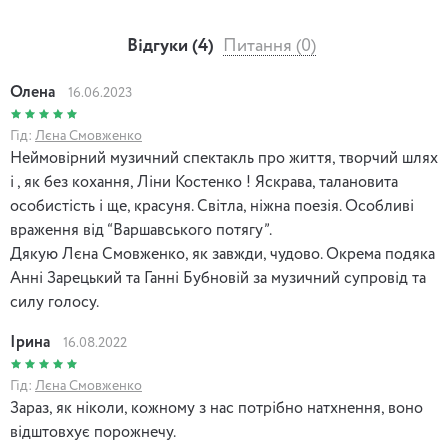
Відгуки (4)
Питання (0)
Олена
16.06.2023
Гід:
Лєна Смовженко
Неймовірний музичний спектакль про життя, творчий шлях
і , як без кохання, Ліни Костенко ! Яскрава, талановита
особистість і ще, красуня. Світла, ніжна поезія. Особливі
враження від “Варшавського потягу”.
Дякую Лєна Смовженко, як завжди, чудово. Окрема подяка
Анні Зарецький та Ганні Бубновій за музичний супровід та
силу голосу.
Ірина
16.08.2022
Гід:
Лєна Смовженко
Зараз, як ніколи, кожному з нас потрібно натхнення, воно
відштовхує порожнечу.