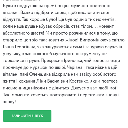
Були з подругою на прем’єрі цієї музично-поетичної
вітальні. Важко підібрати слова, щоб висловити свої
відчуття. Так хороше було! Це був один з тих моментів,
коли наша душа набуває обрисів, стає тілом…, момент
абсолютного щастя! Ми просто розчинилися в тому, що
створило це тріо талановитих жінок! Випромінююча світло
Ганна Георгіївна, яка занурюються сама і занурюю слухачів
у музику, клавіш якого б музичного інструменту не
торкалися її руки. Прекрасна Іриночка, чий голос завжди
пронизує до мурашок по шкірі. Чарівна і така ніжна в цій
вітальні пані Олена, яка відкрила нам завісу особистого
життя і кохання Ліни Василівни Костенко, яким поетеса,
письменниця ніколи не ділиться. Дякуємо вам любі мої!
Такі моменти хочеться повторювати і переживати знову і
знову!
ЗАЛИШИТИ ВІДГУК