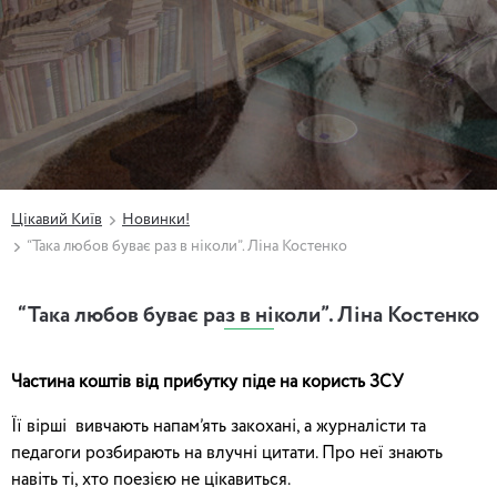
Цікавий Київ
Новинки!
“Така любов буває раз в ніколи”. Ліна Костенко
“Така любов буває раз в ніколи”. Ліна Костенко
Частина коштів від прибутку піде на користь ЗСУ
Її вірші вивчають напам’ять закохані, а журналісти та
педагоги розбирають на влучні цитати. Про неї знають
навіть ті, хто поезією не цікавиться.