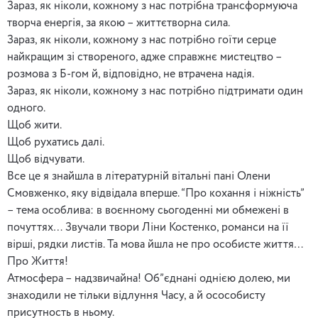
Зараз, як ніколи, кожному з нас потрібна трансформуюча
творча енергія, за якою – життєтворна сила.
Зараз, як ніколи, кожному з нас потрібно гоїти серце
найкращим зі створеного, адже справжнє мистецтво –
розмова з Б-гом й, відповідно, не втрачена надія.
Зараз, як ніколи, кожному з нас потрібно підтримати один
одного.
Щоб жити.
Щоб рухатись далі.
Щоб відчувати.
Все це я знайшла в літературній вітальні пані Олени
Смовженко, яку відвідала вперше. “Про кохання і ніжність”
– тема особлива: в воєнному сьогоденні ми обмежені в
почуттях… Звучали твори Ліни Костенко, романси на її
вірші, рядки листів. Та мова йшла не про особисте життя…
Про Життя!
Атмосфера – надзвичайна! Об”єднані однією долею, ми
знаходили не тільки відлуння Часу, а й осособисту
присутность в ньому.