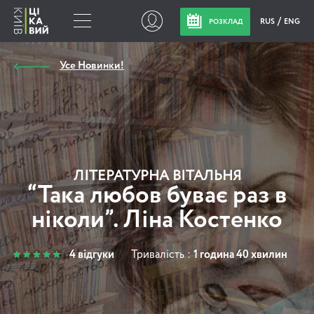
RUS
ENG
РОЗКЛАД
Усе Новинки!
ЛІТЕРАТУРНА ВІТАЛЬНЯ
“Така любов буває раз в
ніколи”. Ліна Костенко
4 відгуки
Тривалість :
1 година 40 хвилин