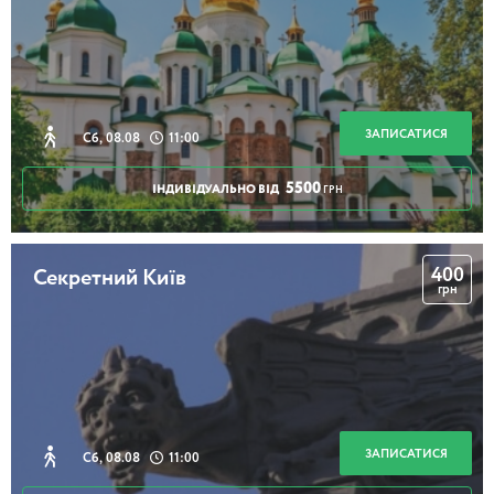
2 години 30 хвилин
Ірпінські канікули для дорослих
ЗАПИСАТИСЯ
Сб, 08.08
11:00
5500
ІНДИВІДУАЛЬНО ВІД
ГРН
4 години 30 хвилин
400
Секретний Київ
грн
Вечір романсів від Олени Смовженко
2 години
ЗАПИСАТИСЯ
Сб, 08.08
11:00