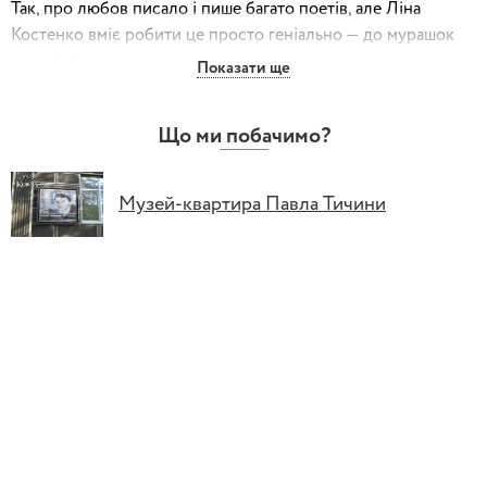
Так, про любов писало і пише багато поетів, але Ліна
Костенко вміє робити це просто геніально — до мурашок
по шкірі.
Показати ще
І моя нова Літературна вітальня присвячена саме їй.
Будуть вірші і музика, музика і вірші.
Що ми побачимо?
Будуть пісні на слова Ліни Костенко.
І розмова про кохання, яке надихає жінку творити таку
Музей-квартира Павла Тичини
неймовірну поетичну красу!
Кому ж належало серце поетеси, хто ті щасливці, кому вона
присвячувала свої трепетні вірші? Хоча про щасливців
народна артистка Раїса Недашківська додавала: «Бути
чоловіком Ліни Костенко — це передова кожен день».
Звичайно, можна ще довго й довго описувати цю
Літературну вітальню, але краще прийти і відчути –
ніжність із нашого життя нікуди не зникла.
У програмі беруть участь: