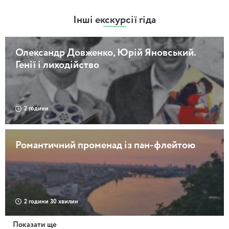
Інші екскурсії гіда
Олександр Довженко, Юрій Яновський.
Генії і лиходійство
2 години
Романтичний променад із пан-флейтою
2 години 30 хвилин
Показати ще