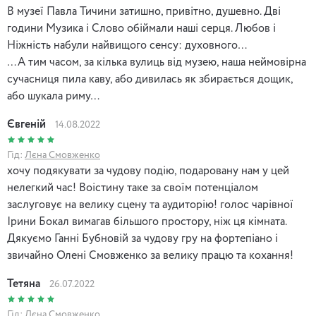
В музеї Павла Тичини затишно, привітно, душевно. Дві
години Музика і Слово обіймали наші серця. Любов і
Ніжність набули найвищого сенсу: духовного…
…А тим часом, за кілька вулиць від музею, наша неймовірна
сучасниця пила каву, або дивилась як збирається дощик,
або шукала риму…
Євгеній
14.08.2022
Гід:
Лєна Смовженко
хочу подякувати за чудову подію, подаровану нам у цей
нелегкий час! Воістину таке за своїм потенціалом
заслуговує на велику сцену та аудиторію! голос чарівної
Ірини Бокал вимагав більшого простору, ніж ця кімната.
Дякуємо Ганні Бубновій за чудову гру на фортепіано і
звичайно Олені Смовженко за велику працю та кохання!
Тетяна
26.07.2022
Гід:
Лєна Смовженко