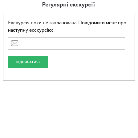
Регулярні екскурсії
заслужена артистка України Ганна Бубнова;
солістка Київської опери та Чоловічої хорової
капели ім. Л.М. Ревуцького, лауреат міжнародних
Екскурсія поки не запланована.
Повідомити мене про
конкурсів – Анна Зарецька.
наступну екскурсію:
Кілька романсів спеціально для цієї зустрічі написав
заслужений діяч мистецтв України Юрій Шевченко
(володар найбільшої кількості премій «Київська
пектораль», автор музики до багатьох кінофільмів і
театральних вистав).
Світла йому пам’ять.
⚘І наостанок. Я створила не так вже й мало заходів.
Різноманітних. Але такого хвилюючого, зітканого із
суцільного світла і ніжності, у мене ще не було…