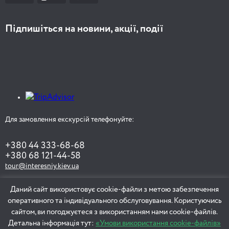
Підпишіться на новини, акції, події
2 години 30 хвилин
Для замовлення екскурсій телефонуйте:
+380 44 333-68-68
+380 68 121-44-58
tour@interesniy.kiev.ua
Даний сайт використовує cookie-файли з метою забезпечення
оперативного та індивідуального обслуговування. Користуючись
ЗАМОВИТИ ЕКСКУРСІЮ
сайтом, ви погоджуєтеся з використанням нами cookie-файлів.
Детальна інформація тут:
«Умови використання cookie-файлів»