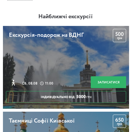
Триптих про Мазепу, або Таємниця
мовчазних ангелів
Найближчі екскурсії
500
Екскурсія-подорож на ВДНГ
годин
грн
Свята та грішна вулиця Софійська
ЗАПИСАТИСЯ
Сб, 08.08
11:00
2 години
5000
ІНДИВІДУАЛЬНО ВІД
ГРН
Саксофон в особняку Олександра
Терещенка
650
Таємниці Софії Київської
грн