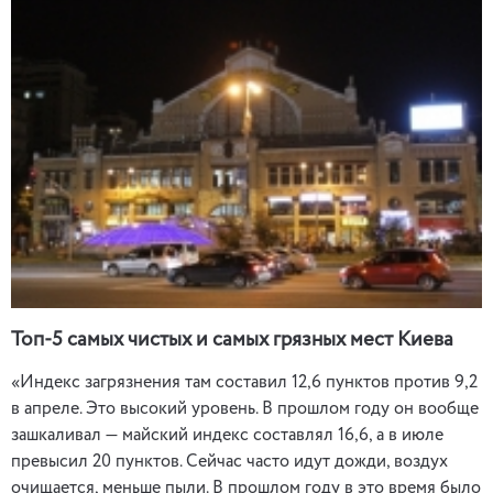
Топ-5 самых чистых и самых грязных мест Киева
«Индекс загрязнения там составил 12,6 пунктов против 9,2
в апреле. Это высокий уровень. В прошлом году он вообще
зашкаливал — майский индекс составлял 16,6, а в июле
превысил 20 пунктов. Сейчас часто идут дожди, воздух
очищается, меньше пыли. В прошлом году в это время было