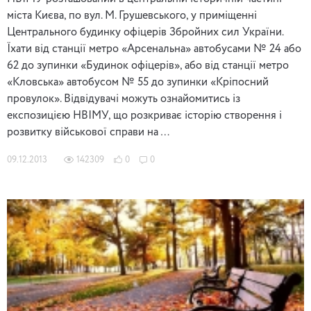
міста Києва, по вул. М. Грушевського, у приміщенні
Центрального будинку офіцерів Збройних сил України.
Їхати від станції метро «Арсенальна» автобусами № 24 або
62 до зупинки «Будинок офіцерів», або від станції метро
«Кловська» автобусом № 55 до зупинки «Кріпосний
провулок». Відвідувачі можуть ознайомитись із
експозицією НВІМУ, що розкриває історію створення і
розвитку військової справи на …
09.12.2013
142309
0
0