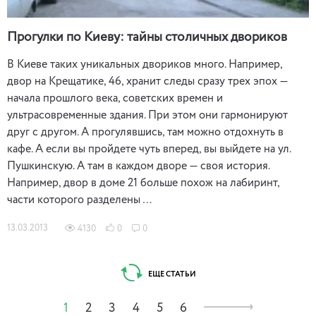
Прогулки по Киеву: тайны столичных двориков
В Киеве таких уникальных двориков много. Например,
двор на Крещатике, 46, хранит следы сразу трех эпох —
начала прошлого века, советских времен и
ультрасовременные здания. При этом они гармонируют
друг с другом. А прогулявшись, там можно отдохнуть в
кафе. А если вы пройдете чуть вперед, вы выйдете на ул.
Пушкинскую. А там в каждом дворе — своя история.
Например, двор в доме 21 больше похож на лабиринт,
части которого разделены …
13.03.2013
4130
0
0
ЕЩЕ СТАТЬИ
1
2
3
4
5
6