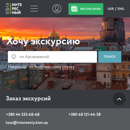
UKR
ENG
РАСПИСАНИЕ
Заказ экскурсий
Хочу экскурсию
+380 44 333-68-68
+380 68 121-44-58
tour@interesniy.kiev.ua
Например:
по Андреевскому спуску
с 10.00 до 19:30 ежедневно
Заказ экскурсий
Viber
WhatsApp
+380 44 333-68-68
+380 68 121-44-58
АКЦИИ СОБЫТИЯ НОВОСТИ
tour@interesniy.kiev.ua