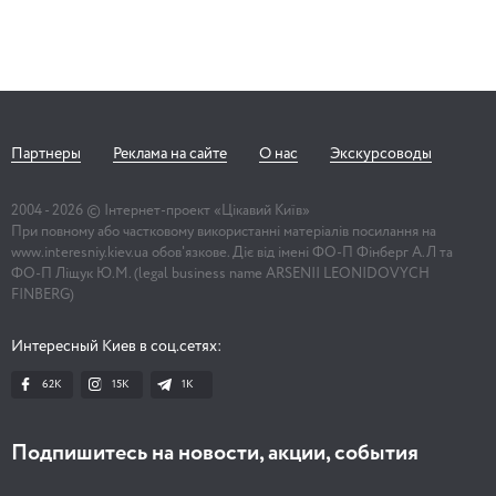
Партнеры
Реклама на сайте
О нас
Экскурсоводы
2004 -
2026
© Інтернет-проект «Цікавий Київ»
При повному або частковому використанні матеріалів посилання на
www.interesniy.kiev.ua обов'язкове. Діє від імені ФО-П Фінберг А.Л та
ФО-П Ліщук Ю.М. (legal business name ARSENII LEONIDOVYCH
FINBERG)
Интересный Киев в соц.сетях:
62K
15K
1К
Подпишитесь на новости, акции, события