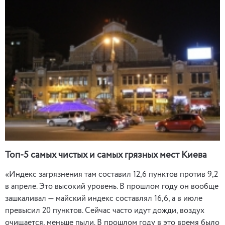
Топ-5 самых чистых и самых грязных мест Киева
«Индекс загрязнения там составил 12,6 пунктов против 9,2
в апреле. Это высокий уровень. В прошлом году он вообще
зашкаливал — майский индекс составлял 16,6, а в июле
превысил 20 пунктов. Сейчас часто идут дожди, воздух
очищается, меньше пыли. В прошлом году в это время было