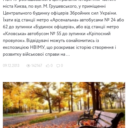
міста Києва, по вул. М. Грушевського, у приміщенні
Центрального будинку офіцерів Збройних сил України.
Їхати від станції метро «Арсенальна» автобусами № 24 або
62 до зупинки «Будинок офіцерів», або від станції метро
«Кловська» автобусом № 55 до зупинки «Кріпосний
провулок». Відвідувачі можуть ознайомитись із
експозицією НВІМУ, що розкриває історію створення і
розвитку військової справи на …
09.12.2013
142167
0
0