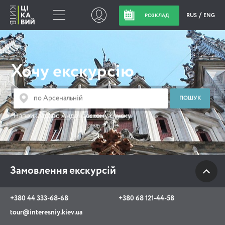
RUS
ENG
РОЗКЛАД
Замовлення
екскурсій
Хочу екскурсію
+380 44 333-68-68
+380 68 121-44-58
Наприклад:
по Андріївському спуску
tour@interesniy.kiev.ua
з 10.00 до 19:30 щоденно
Замовлення екскурсій
Viber
WhatsApp
+380 44 333-68-68
+380 68 121-44-58
tour@interesniy.kiev.ua
АКЦІЇ ПОДІЇ НОВИНИ