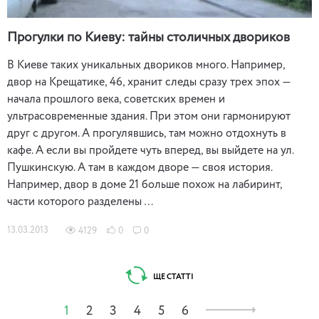
Прогулки по Киеву: тайны столичных двориков
В Киеве таких уникальных двориков много. Например,
двор на Крещатике, 46, хранит следы сразу трех эпох —
начала прошлого века, советских времен и
ультрасовременные здания. При этом они гармонируют
друг с другом. А прогулявшись, там можно отдохнуть в
кафе. А если вы пройдете чуть вперед, вы выйдете на ул.
Пушкинскую. А там в каждом дворе — своя история.
Например, двор в доме 21 больше похож на лабиринт,
части которого разделены …
13.03.2013
4129
0
0
ЩЕ СТАТТІ
1
2
3
4
5
6