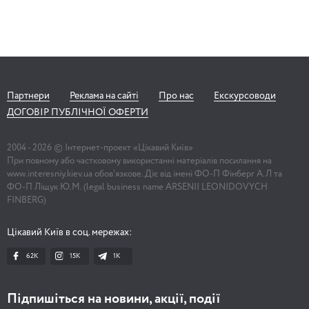
Партнери
Реклама на сайті
Про нас
Екскурсоводи
ДОГОВІР ПУБЛІЧНОЇ ОФЕРТИ
2004 -
2026
© Інтернет-проект «Цікавий Київ»
При повному або частковому використанні матеріалів посилання на
www.interesniy.kiev.ua обов'язкове. Діє від імені ФО-П Фінберг А.Л та
ФО-П Ліщук Ю.М. (legal business name ARSENII LEONIDOVYCH
FINBERG)
Цікавий Київ в соц. мережах:
62K
15K
1К
Підпишіться на новини, акції, події