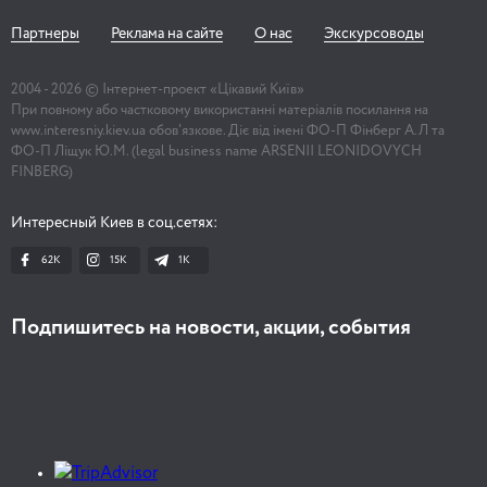
Партнеры
Реклама на сайте
О нас
Экскурсоводы
2004 -
2026
© Інтернет-проект «Цікавий Київ»
При повному або частковому використанні матеріалів посилання на
www.interesniy.kiev.ua обов'язкове. Діє від імені ФО-П Фінберг А.Л та
ФО-П Ліщук Ю.М. (legal business name ARSENII LEONIDOVYCH
FINBERG)
Интересный Киев в соц.сетях:
62K
15K
1К
Подпишитесь на новости, акции, события