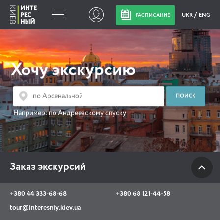
UKR
ENG
РАСПИСАНИЕ
Заказ экскурсий
Хочу экскурсию
+380 44 333-68-68
+380 68 121-44-58
tour@interesniy.kiev.ua
Например:
по Андреевскому спуску
с 10.00 до 19:30 ежедневно
Заказ экскурсий
Viber
WhatsApp
+380 44 333-68-68
+380 68 121-44-58
АКЦИИ СОБЫТИЯ НОВОСТИ
tour@interesniy.kiev.ua