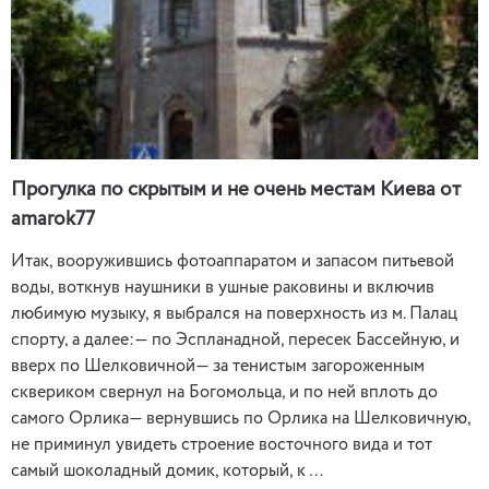
Прогулка по скрытым и не очень местам Киева от
amarok77
Итак, вооружившись фотоаппаратом и запасом питьевой
воды, воткнув наушники в ушные раковины и включив
любимую музыку, я выбрался на поверхность из м. Палац
спорту, а далее:— по Эспланадной, пересек Бассейную, и
вверх по Шелковичной— за тенистым загороженным
сквериком свернул на Богомольца, и по ней вплоть до
самого Орлика— вернувшись по Орлика на Шелковичную,
не приминул увидеть строение восточного вида и тот
самый шоколадный домик, который, к …