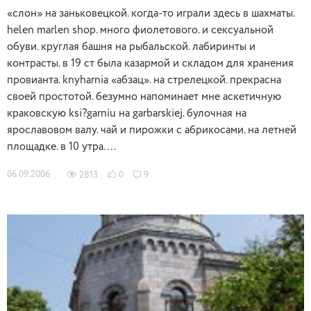
«слон» на заньковецкой. когда-то играли здесь в шахматы.
helen marlen shop. много фиолетового. и сексуальной
обуви. круглая башня на рыбальской. лабиринты и
контрасты. в 19 ст была казармой и складом для хранения
провианта. knyharnia «абзац». на стрелецкой. прекрасна
своей простотой. безумно напоминает мне аскетичную
краковскую ksi?garniu на garbarskiej. булочная на
ярославовом валу. чай и пирожки с абрикосами. на летней
площадке. в 10 утра. …
06.09.2006
2813
0
9