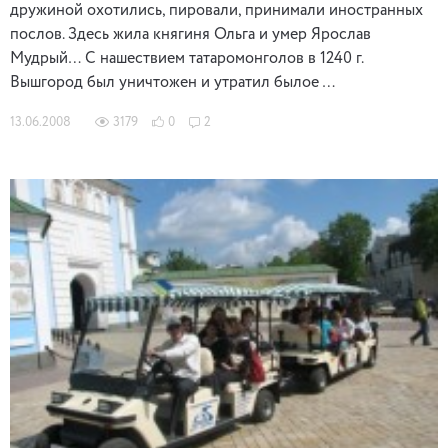
дружиной охотились, пировали, принимали иностранных
послов. Здесь жила княгиня Ольга и умер Ярослав
Мудрый… С нашествием татаромонголов в 1240 г.
Вышгород был уничтожен и утратил былое …
13.06.2008
3179
0
2