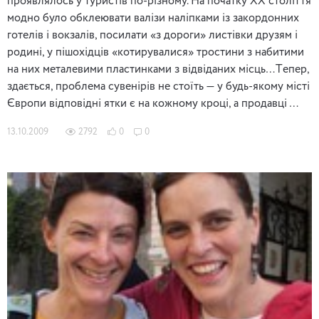
проявлялось у туристів по-різному. На початку XX століття
модно було обклеювати валізи наліпками із закордонних
готелів і вокзалів, посилати «з дороги» листівки друзям і
родині, у пішохідців «котирувалися» тростини з набитими
на них металевими пластинками з відвіданих місць…Tепер,
здається, проблема сувенірів не стоїть — у будь-якому місті
Європи відповідні ятки є на кожному кроці, а продавці …
13.10.2009
2792
0
0