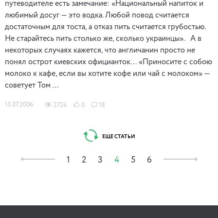
путеводителе есть замечание: «Национальный напиток и
любимый досуг — это водка. Любой повод считается
достаточным для тоста, а отказ пить считается грубостью.
Не старайтесь пить столько же, сколько украинцы». А в
некоторых случаях кажется, что англичанин просто не
понял острот киевских официанток… «Приносите с собою
молоко к кафе, если вы хотите кофе или чай с молоком» —
советует Том …
13.07.2006
2724
0
18
ЕЩЕ СТАТЬИ
1
2
3
4
5
6