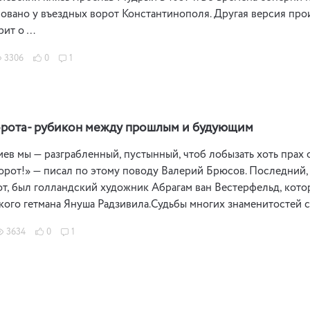
овано у въездных ворот Константинополя. Другая версия пр
рит о …
3306
0
1
орота- рубикон между прошлым и будующим
ев мы — разграбленный, пустынный, чтоб лобызать хоть прах 
орот!» — писал по этому поводу Валерий Брюсов. Последний,
т, был голландский художник Абрагам ван Вестерфельд, котор
кого гетмана Януша Радзивила.Судьбы многих знаменитостей 
3634
0
1