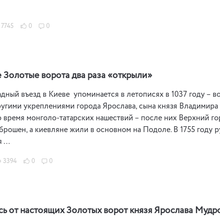
7745
0
0
е Золотые ворота два раза «открыли»
дный въезд в Киеве упоминается в летописях в 1037 году –
угими укреплениями города Ярослава, сына князя Владимира В
 время монголо-татарских нашествий – после них Верхний го
брошен, а киевляне жили в основном на Подоле. В 1755 году 
я …
3394
0
0
сь от настоящих Золотых ворот князя Ярослава Мудр