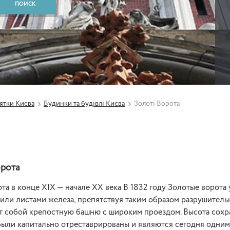
ятки Києва
Будинки та будівлі Києва
Золоті Ворота
орота
та в конце XIX — начале XX века В 1832 году Золотые ворота
или листами железа, препятствуя таким образом разрушительн
 собой крепостную башню с широким проездом. Высота сохран
были капитально отреставрированы и являются сегодня одним