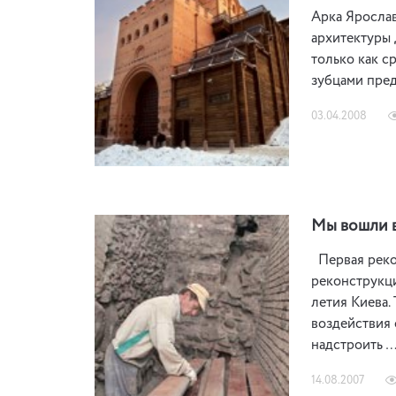
Арка Ярослав
архитектуры 
только как с
зубцами пред
03.04.2008
Мы вошли 
Первая рекон
реконструкци
летия Киева.
воздействия 
надстроить 
14.08.2007