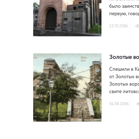
было заимств
первую, гово
23.10.2006
Золотые в
Спешили в Ки
от Золотых в
Золотых воро
свите литовс
04.08.2006