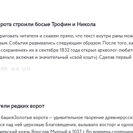
рота строили босые Трофим и Никола
риговать читателя и скажем прямо, что текст внутри рамы мо
ым. События развивались следующим образом. После того, ка
 сохранения» их в сентябре 1832 года открыл археолог-любит
деньги, включая и значительный «свой кошт»). Сделав первый
3711
0
11
ели редких ворот
е башняЗолотые ворота — удивительное творение древнерусск
я над ней церковью Благовещения, вызывало восторг и однов
иевский князь Ярослав Мудрый в 1037 г. Во времена сопернич