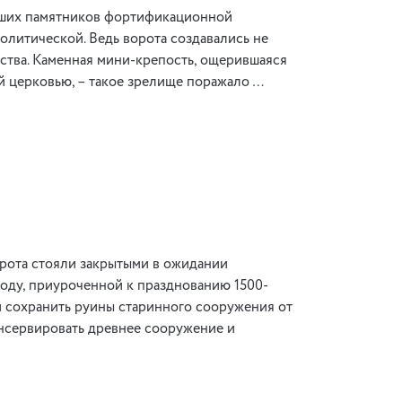
ейших памятников фортификационной
олитической. Ведь ворота создавались не
ества. Каменная мини-крепость, ощерившаяся
 церковью, – такое зрелище поражало …
орота стояли закрытыми в ожидании
 году, приуроченной к празднованию 1500-
 и сохранить руины старинного сооружения от
консервировать древнее сооружение и