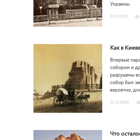
Украины.
31.10.2013
Как в Киев
Впервые пара
собором и др
разрушены во
собор был за
вероятно, дл
24.12.2009
Что остало