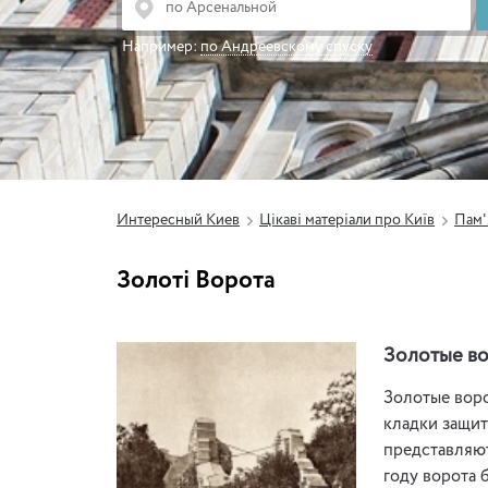
Например:
по Андреевскому спуску
Интересный Киев
Цікаві матеріали про Київ
Пам'
Золоті Ворота
Золотые в
Золотые воро
кладки защит
представляют
году ворота 