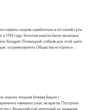
жно назвать скорее ошибочным и по своей сути
к в 1755 году Золотые ворота были засыпаны
ель Кондрат Лохвицкий, собрав для этой цели
 шаг, «соревнователь Общества истории и …
их зодчих, мощная боевая башня с
ременно навевало ужас на врагов. Построил
ества с Византийской империей их название