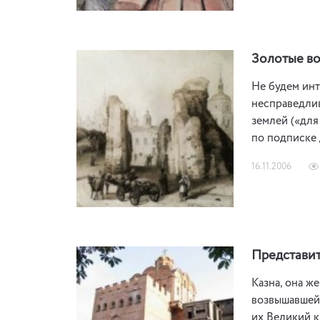
Золотые во
Не будем инт
несправедлив
землей («для
по подписке 
16.11.2006
Представит
Казна, она ж
возвышавшейс
их Великий к