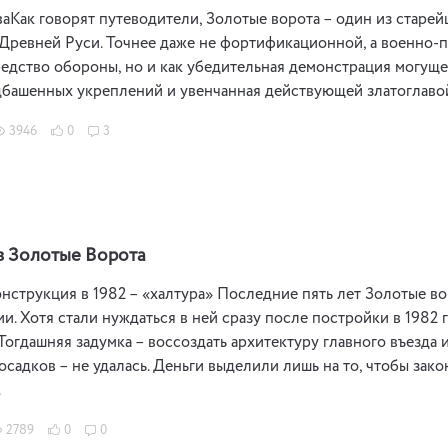
аКак говорят путеводители, Золотые ворота – один из стар
Древней Руси. Точнее даже не фортификационной, а военно-п
редство обороны, но и как убедительная демонстрация могущ
башенных укреплений и увенчанная действующей златоглавой
3946
0
3
в Золотые Ворота
струкция в 1982 – «халтура» Последние пять лет Золотые в
и. Хотя стали нуждаться в ней сразу после постройки в 1982
 Тогдашняя задумка – воссоздать архитектуру главного въезда
осадков – не удалась. Деньги выделили лишь на то, чтобы за
…
2789
0
0