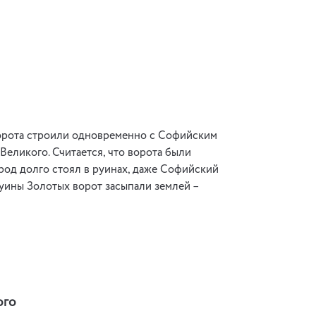
 ворота строили одновременно с Софийским
еликого. Считается, что ворота были
род долго стоял в руинах, даже Софийский
руины Золотых ворот засыпали землей –
ого