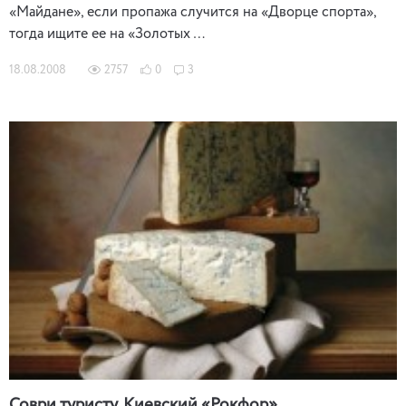
«Майдане», если пропажа случится на «Дворце спорта»,
тогда ищите ее на «Золотых …
18.08.2008
2757
0
3
Соври туристу. Киевский «Рокфор»