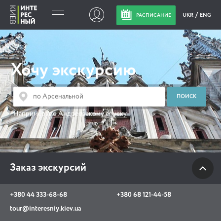
UKR
ENG
РАСПИСАНИЕ
Заказ экскурсий
Хочу экскурсию
+380 44 333-68-68
+380 68 121-44-58
tour@interesniy.kiev.ua
Например:
по Андреевскому спуску
с 10.00 до 19:30 ежедневно
Заказ экскурсий
Viber
WhatsApp
+380 44 333-68-68
+380 68 121-44-58
АКЦИИ СОБЫТИЯ НОВОСТИ
tour@interesniy.kiev.ua