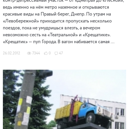
контр-депрессивный участок — от «Днепра» до «Лесной»,
ведь именно на нём метро наземное и открываются
красивые виды на Правый берег, Днепр. По утрам на
«Левобережной» приходится пропускать несколько
поездов, пока не умудришься влезть, а вечером
невозможно сесть на «Театральной» и «Крещатике».
«Крещатик» — пуп Города. В вагон набивается самая …
26.02.2012
7344
0
47