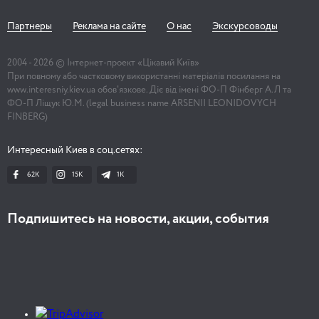
Партнеры
Реклама на сайте
О нас
Экскурсоводы
2004 -
2026
© Інтернет-проект «Цікавий Київ»
При повному або частковому використанні матеріалів посилання на
www.interesniy.kiev.ua обов'язкове. Діє від імені ФО-П Фінберг А.Л та
ФО-П Ліщук Ю.М. (legal business name ARSENII LEONIDOVYCH
FINBERG)
Интересный Киев в соц.сетях:
62K
15K
1К
Подпишитесь на новости, акции, события