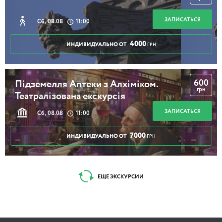
ЗАПИСАТЬСЯ
Сб, 08.08
11:00
4000
ИНДИВИДУАЛЬНО ОТ
ГРН
600
Підземелля Аптеки з Алхіміком.
грн
Театралізована екскурсія
ЗАПИСАТЬСЯ
Сб, 08.08
11:00
7000
ИНДИВИДУАЛЬНО ОТ
ГРН
ЕЩЕ ЭКСКУРСИИ