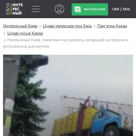
UKR
ENG
РАСПИСАНИЕ
Интересный Киев
Цікаві матеріали про Київ
Пам'ятки Києва
Цікаві місця Києва
Необычный Киев: памятник мусоровозу, летающий гастроном и
ретровагоны для крутых