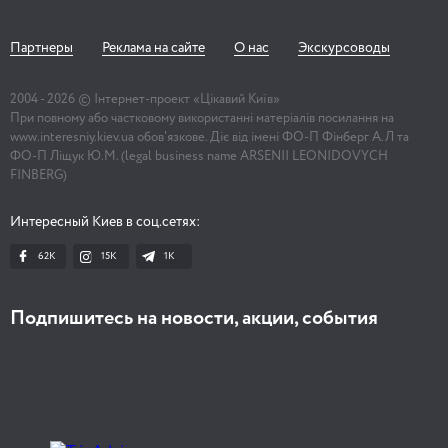
Партнеры
Реклама на сайте
О нас
Экскурсоводы
2004 -
2026
© Інтернет-проект «Цікавий Київ»
При повному або частковому використанні матеріалів посилання на
www.interesniy.kiev.ua обов'язкове. Діє від імені ФО-П Фінберг А.Л та
ФО-П Ліщук Ю.М. (legal business name ARSENII LEONIDOVYCH
FINBERG)
Интересный Киев в соц.сетях:
62K
15K
1К
Подпишитесь на новости, акции, события