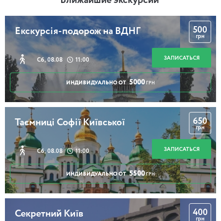
Ближайшие экскурсии
500
Екскурсія-подорож на ВДНГ
грн
ЗАПИСАТЬСЯ
Сб, 08.08
11:00
5000
ИНДИВИДУАЛЬНО ОТ
ГРН
650
Таємниці Софії Київської
грн
ЗАПИСАТЬСЯ
Сб, 08.08
11:00
5500
ИНДИВИДУАЛЬНО ОТ
ГРН
400
Секретний Київ
грн