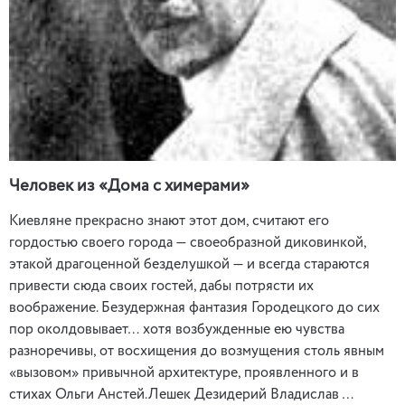
Человек из «Дома с химерами»
Киевляне прекрасно знают этот дом, считают его
гордостью своего города — своеобразной диковинкой,
этакой драгоценной безделушкой — и всегда стараются
привести сюда своих гостей, дабы потрясти их
воображение. Безудержная фантазия Городецкого до сих
пор околдовывает… хотя возбужденные ею чувства
разноречивы, от восхищения до возмущения столь явным
«вызовом» привычной архитектуре, проявленного и в
стихах Ольги Анстей.Лешек Дезидерий Владислав …