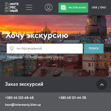
UKR
ENG
РАСПИСАНИЕ
Заказ экскурсий
Хочу экскурсию
+380 44 333-68-68
+380 68 121-44-58
tour@interesniy.kiev.ua
Например:
по Андреевскому спуску
с 10.00 до 19:30 ежедневно
Заказ экскурсий
Viber
WhatsApp
+380 44 333-68-68
+380 68 121-44-58
АКЦИИ СОБЫТИЯ НОВОСТИ
tour@interesniy.kiev.ua