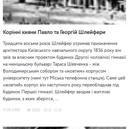
Корінні кияни Павло та Георгій Шлейфери
Тридцяти восьми років Шлейфер отримав призначення
архітектора Київського навчального округу. 1856 року він
звів за власним проектом будинок Другої чоловічої гімназії
на нинішньому бульварі Тараса Шевченка – між
Володимирським собором та «жовтим» корпусом
університету (нині тут Міська телефонна станція). Саме цей
«жовтий» корпус він наступного року переобладнав під
будинок Першої гімназії. Шлейфер зводив і житлові
будинки, з яких зберігся, …
11.08.2006
3050
0
0