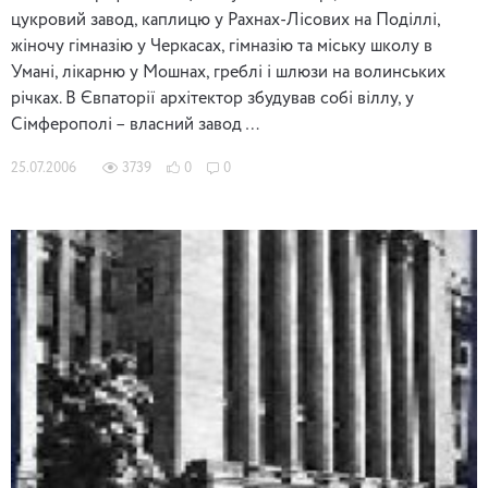
цукровий завод, каплицю у Рахнах-Лісових на Поділлі,
жіночу гімназію у Черкасах, гімназію та міську школу в
Умані, лікарню у Мошнах, греблі і шлюзи на волинських
річках. В Євпаторії архітектор збудував собі віллу, у
Сімферополі – власний завод …
25.07.2006
3739
0
0