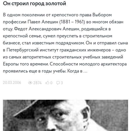
Он cтроил город золотой
В одном поколении от крепостного права Выбором
профессии Павел Алешин (1881 – 1961) во многом обязан
отцу. Федот Александрович Алешин, родившийся в
крепостной семье, сумел преуспеть в строительном
бизнесе, стал известным подрядчиком. Он и отправил сына
в Петербургский институт гражданских инженеров – одно
из самых авторитетных строительных учебных заведений
Европы того времени. Способности молодого архитектора
проявились еще в годы учебы. Когда в …
20.03.2006
2874
0
3