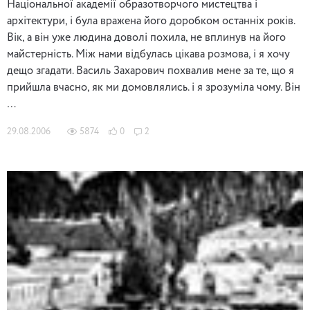
Національної академії образотворчого мистецтва і
архітектури, і була вражена його доробком останніх років.
Вік, а він уже людина доволі похила, не вплинув на його
майстерність. Між нами відбулась цікава розмова, і я хочу
дещо згадати. Василь Захарович похвалив мене за те, що я
прийшла вчасно, як ми домовлялись. і я зрозуміла чому. Він
…
29.08.2006
5874
0
2