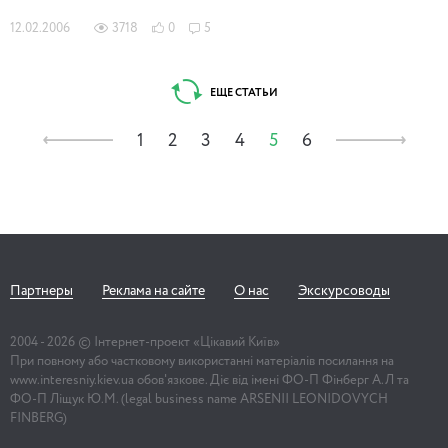
12.02.2006
3718
0
5
ЕЩЕ СТАТЬИ
1
2
3
4
5
6
Партнеры
Реклама на сайте
О нас
Экскурсоводы
2004 -
2026
© Інтернет-проект «Цікавий Київ»
При повному або частковому використанні матеріалів посилання на
www.interesniy.kiev.ua обов'язкове. Діє від імені ФО-П Фінберг А.Л та
ФО-П Ліщук Ю.М. (legal business name ARSENII LEONIDOVYCH
FINBERG)