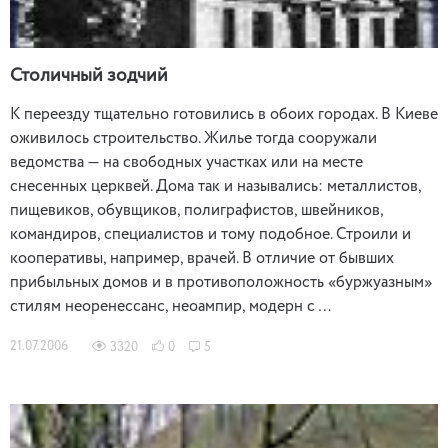
Столичный зодчий
К переезду тщательно готовились в обоих городах. В Киеве
оживилось строительство. Жилье тогда сооружали
ведомства — на свободных участках или на месте
снесенных церквей. Дома так и назывались: металлистов,
пищевиков, обувщиков, полиграфистов, швейников,
командиров, специалистов и тому подобное. Строили и
кооперативы, например, врачей. В отличие от бывших
прибыльных домов и в противоположность «буржуазным»
стилям неоренессанс, неоампир, модерн с …
21.07.2006
3320
0
5