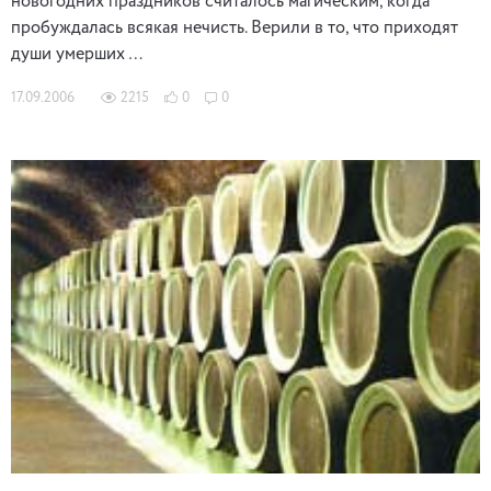
новогодних праздников считалось магическим, когда
пробуждалась всякая нечисть. Верили в то, что приходят
души умерших …
17.09.2006
2215
0
0