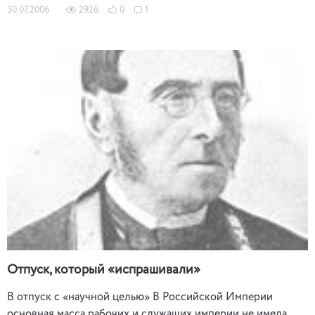
30.07.2006
2926
0
1
Отпуск, который «испрашивали»
В отпуск с «научной целью» В Российской Империи
основная масса рабочих и служащих империи не имела