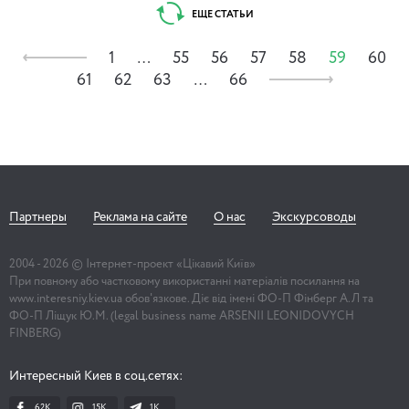
ЕЩЕ СТАТЬИ
1
…
55
56
57
58
59
60
61
62
63
…
66
Партнеры
Реклама на сайте
О нас
Экскурсоводы
2004 -
2026
© Інтернет-проект «Цікавий Київ»
При повному або частковому використанні матеріалів посилання на
www.interesniy.kiev.ua обов'язкове. Діє від імені ФО-П Фінберг А.Л та
ФО-П Ліщук Ю.М. (legal business name ARSENII LEONIDOVYCH
FINBERG)
Интересный Киев в соц.сетях:
62K
15K
1К