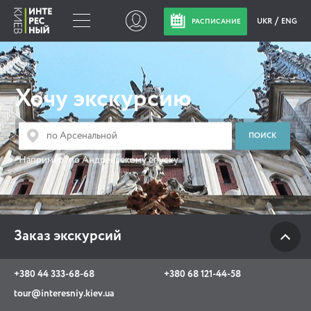
UKR
ENG
РАСПИСАНИЕ
Заказ экскурсий
Хочу экскурсию
+380 44 333-68-68
+380 68 121-44-58
tour@interesniy.kiev.ua
Например:
по Андреевскому спуску
с 10.00 до 19:30 ежедневно
Заказ экскурсий
Viber
WhatsApp
+380 44 333-68-68
+380 68 121-44-58
АКЦИИ СОБЫТИЯ НОВОСТИ
tour@interesniy.kiev.ua