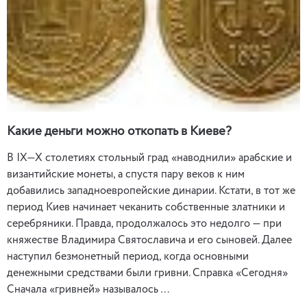
Какие деньги можно откопать в Киеве?
В IХ—Х столетиях стольный град «наводнили» арабские и
византийские монеты, а спустя пару веков к ним
добавились западноевропейские динарии. Кстати, в тот же
период Киев начинает чеканить собственные златники и
серебряники. Правда, продолжалось это недолго — при
княжестве Владимира Святославича и его сыновей. Далее
наступил безмонетный период, когда основными
денежными средствами были гривни. Справка «Сегодня»
Сначала «гривней» называлось …