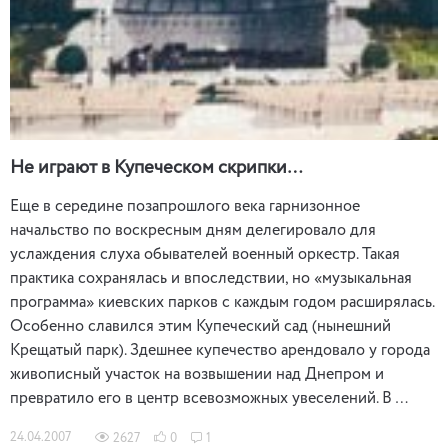
Не играют в Купеческом скрипки…
Еще в середине позапрошлого века гарнизонное
начальство по воскресным дням делегировало для
услаждения слуха обывателей военный оркестр. Такая
практика сохранялась и впоследствии, но «музыкальная
программа» киевских парков с каждым годом расширялась.
Особенно славился этим Купеческий сад (нынешний
Крещатый парк). Здешнее купечество арендовало у города
живописный участок на возвышении над Днепром и
превратило его в центр всевозможных увеселений. В …
24.04.2007
2627
0
1