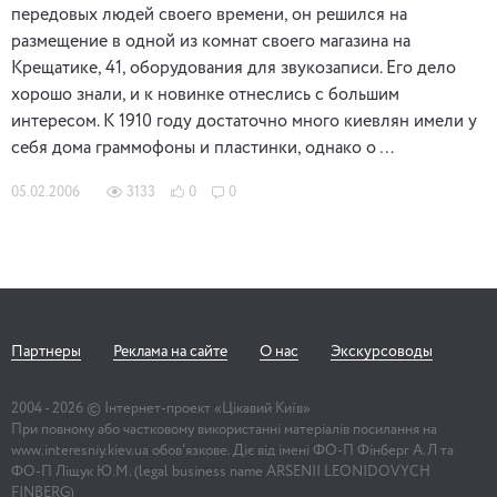
передовых людей своего времени, он решился на
размещение в одной из комнат своего магазина на
Крещатике, 41, оборудования для звукозаписи. Его дело
хорошо знали, и к новинке отнеслись с большим
интересом. К 1910 году достаточно много киевлян имели у
себя дома граммофоны и пластинки, однако о …
05.02.2006
3133
0
0
Партнеры
Реклама на сайте
О нас
Экскурсоводы
2004 -
2026
© Інтернет-проект «Цікавий Київ»
При повному або частковому використанні матеріалів посилання на
www.interesniy.kiev.ua обов'язкове. Діє від імені ФО-П Фінберг А.Л та
ФО-П Ліщук Ю.М. (legal business name ARSENII LEONIDOVYCH
FINBERG)