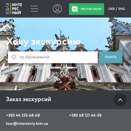
UKR
ENG
РАСПИСАНИЕ
Заказ экскурсий
Хочу экскурсию
+380 44 333-68-68
+380 68 121-44-58
tour@interesniy.kiev.ua
Например:
по Андреевскому спуску
с 10.00 до 19:30 ежедневно
Заказ экскурсий
Viber
WhatsApp
+380 44 333-68-68
+380 68 121-44-58
АКЦИИ СОБЫТИЯ НОВОСТИ
tour@interesniy.kiev.ua