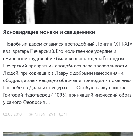
Ясновидящие монахи и священники
Подобным даром славился преподобный Лонгин (XIII-XIV
вв.), вратарь Печерский. Его молитвенное усердие и
смиренное трудолюбие были вознаграждены Господом.
Печерский привратник сподобился дара прозорливости.
Людей, приходивших в Лавру с добрыми намерениями,
ободрял, а злых нещадно обличал и приводил к покаянию.
Погребен в Дальних пещерах. Особую славу снискал
Григорий Чудотворец (†1093), принявший иноческий образ
у самого Феодосия …
02.08.2010
45576
1
13