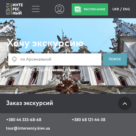
UKR
ENG
РАСПИСАНИЕ
Заказ экскурсий
Хочу экскурсию
+380 44 333-68-68
+380 68 121-44-58
tour@interesniy.kiev.ua
Например:
по Андреевскому спуску
с 10.00 до 19:30 ежедневно
Заказ экскурсий
Viber
WhatsApp
+380 44 333-68-68
+380 68 121-44-58
АКЦИИ СОБЫТИЯ НОВОСТИ
tour@interesniy.kiev.ua