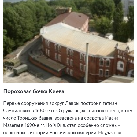
Пороховая бочка Киева
Первые сооружения вокруг Лавры построил гетман
Самойлович в 1680-е гг. Окружающая святыню стена, в том
числе Троицкая башня, возведена на средства Ивана
Мазепы в 1690-е гг. Но XIX в. стал особенно сложным
периодом в истории Российской империи. Неудачная