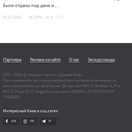
были отданы под дачи и …
05.02.2006
2996
0
2
Партнеры
Реклама на сайте
О нас
Экскурсоводы
2004 -
2026
© Інтернет-проект «Цікавий Київ»
При повному або частковому використанні матеріалів посилання на
www.interesniy.kiev.ua обов'язкове. Діє від імені ФО-П Фінберг А.Л та
ФО-П Ліщук Ю.М. (legal business name ARSENII LEONIDOVYCH
FINBERG)
Интересный Киев в соц.сетях:
62K
15K
1К