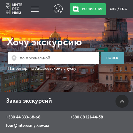
UKR
ENG
РАСПИСАНИЕ
Заказ экскурсий
Хочу экскурсию
+380 44 333-68-68
+380 68 121-44-58
tour@interesniy.kiev.ua
Например:
по Андреевскому спуску
с 10.00 до 19:30 ежедневно
Заказ экскурсий
Viber
WhatsApp
+380 44 333-68-68
+380 68 121-44-58
АКЦИИ СОБЫТИЯ НОВОСТИ
tour@interesniy.kiev.ua