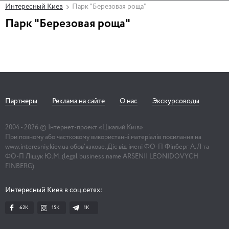
Интересный Киев
Парк "Березовая роща"
Парк "Березовая роща"
Партнеры
Реклама на сайте
О нас
Экскурсоводы
2004 -
2026
© Інтернет-проект «Цікавий Київ»
При повному або частковому використанні матеріалів посилання на
www.interesniy.kiev.ua обов'язкове. Діє від імені ФО-П Фінберг А.Л та
ФО-П Ліщук Ю.М. (legal business name ARSENII LEONIDOVYCH
FINBERG)
Интересный Киев в соц.сетях:
62K
15K
1К