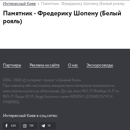
Интересный Киев
Памятник - Фредерику Шопену (Белый рояль)
Памятник - Фредерику Шопену (Белый
рояль)
Партнеры
Реклама на сайте
О нас
Экскурсоводы
2004 -
2026
© Інтернет-проект «Цікавий Київ»
При повному або частковому використанні матеріалів посилання на
www.interesniy.kiev.ua обов'язкове. Діє від імені ФО-П Фінберг А.Л та
ФО-П Ліщук Ю.М. (legal business name ARSENII LEONIDOVYCH
FINBERG)
Интересный Киев в соц.сетях:
62K
15K
1К