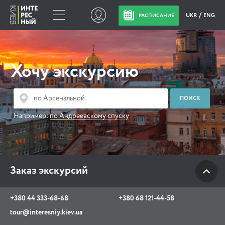
UKR
ENG
РАСПИСАНИЕ
Заказ экскурсий
Хочу экскурсию
+380 44 333-68-68
+380 68 121-44-58
tour@interesniy.kiev.ua
Например:
по Андреевскому спуску
с 10.00 до 19:30 ежедневно
Заказ экскурсий
Viber
WhatsApp
+380 44 333-68-68
+380 68 121-44-58
АКЦИИ СОБЫТИЯ НОВОСТИ
tour@interesniy.kiev.ua