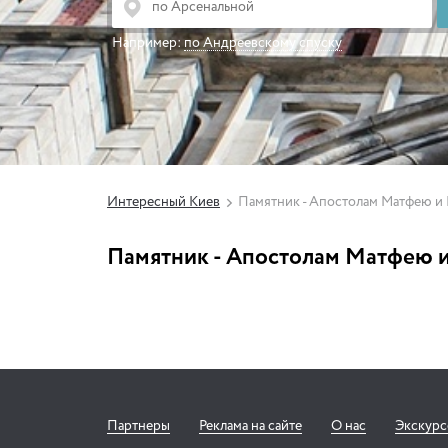
Например:
по Андреевскому спуску
Интересный Киев
Памятник - Апостолам Матфею и
Памятник - Апостолам Матфею 
Партнеры
Реклама на сайте
О нас
Экскур