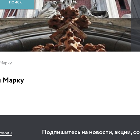
 Марку
и Марку
Подпишитесь на новости, акции, с
соводы