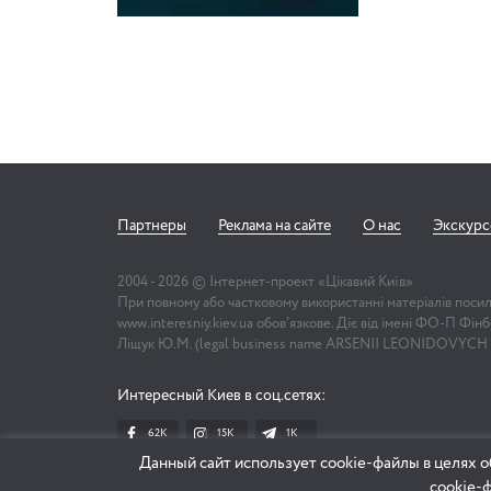
Партнеры
Реклама на сайте
О нас
Экскур
2004 -
2026
© Інтернет-проект «Цікавий Київ»
При повному або частковому використанні матеріалів поси
www.interesniy.kiev.ua обов'язкове. Діє від імені ФО-П Фі
Ліщук Ю.М. (legal business name ARSENII LEONIDOVYCH
Интересный Киев в соц.сетях:
62K
15K
1К
Данный сайт использует cookie-файлы в целях о
cookie-