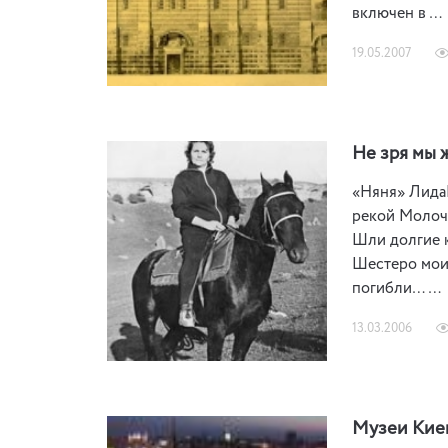
включен в …
19.05.2007
Не зря мы 
«Няня» ЛидаК
рекой Молочн
Шли долгие к
Шестеро моих
погибли… …
13.03.2006
Музеи Кие