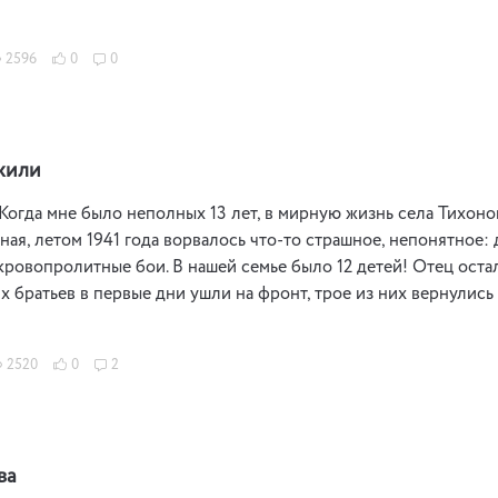
2596
0
0
жили
огда мне было неполных 13 лет, в мирную жизнь села Тихон
ая, летом 1941 года ворвалось что-то страшное, непонятное: 
ровопролитные бои. В нашей семье было 12 детей! Отец оста
 братьев в первые дни ушли на фронт, трое из них вернулись 
2520
0
2
ва