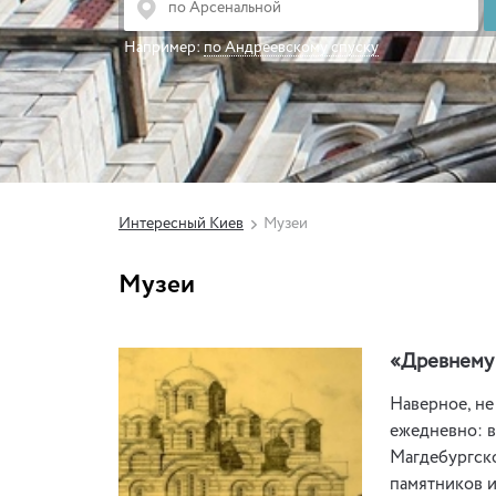
Например:
по Андреевскому спуску
Интересный Киев
Музеи
Музеи
«Древнему 
Наверное, не
ежедневно: в
Магдебургско
памятников и