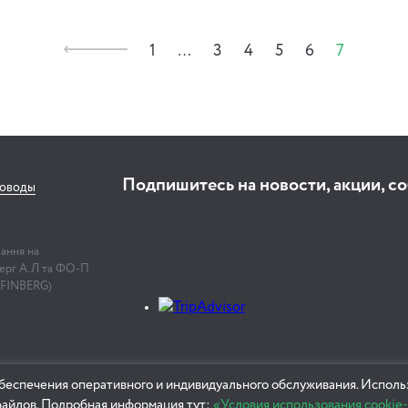
1
…
3
4
5
6
7
Подпишитесь на новости, акции, с
соводы
лання на
нберг А.Л та ФО-П
 FINBERG)
беспечения оперативного и индивидуального обслуживания. Использ
файлов. Подробная информация тут:
«Условия использования cookie