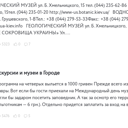
СКИЙ МУЗЕЙ ул. Б. Хмельницкого, 15 тел. (044) 235-62
о, 15тел. (044) 235-01-20 http://www-us.botanic.kiev.
рушевского, 1-ВТел.: +38 (044) 279-53-33Факс: +38 (044) 279-
aqua-kiev.info ГЕОЛОГИЧЕСКИЙ МУЗЕЙ ул. Б. Хмельницкого
 СОКРОВИЩА УКРАИНЫ» Ул. …
5323
0
7
скурсии и музеи в Городе
рограмма на четверых выльется в 1000 гривен Прежде всего и
вры. Вот если бы гости приехали на Международный день музе
огли бы задаром посетить заповедник. А так за осмотр его тер
льготникам — 6 грн.). Отдельно придется заплатить за вход н
5476
0
5