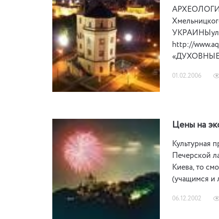
АРХЕОЛОГИЧЕ
Хмельницког
УКРАИНЫул. Г
http://www.
«ДУХОВНЫЕ
01.02.2006
Цены на эк
Культурная п
Печерской ла
Киева, то см
(учащимся и 
06.12.2002