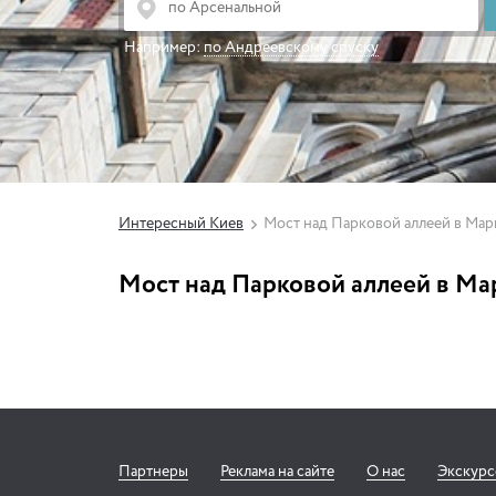
Например:
по Андреевскому спуску
Интересный Киев
Мост над Парковой аллеей в Мар
Мост над Парковой аллеей в Ма
Партнеры
Реклама на сайте
О нас
Экскур