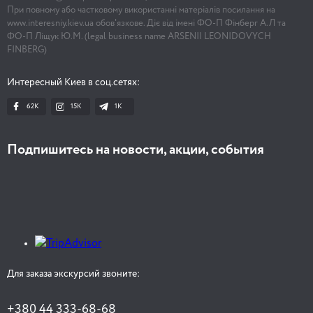
При повному або частковому використанні матеріалів посилання на
www.interesniy.kiev.ua обов'язкове. Діє від імені ФО-П Фінберг А.Л та
ФО-П Ліщук Ю.М. (legal business name ARSENII LEONIDOVYCH
FINBERG)
Интересный Киев в соц.сетях:
62K
15K
1К
Подпишитесь на новости, акции, события
Для заказа экскурсий звоните:
+380 44 333-68-68