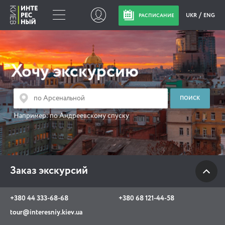
UKR
ENG
РАСПИСАНИЕ
Заказ экскурсий
Хочу экскурсию
+380 44 333-68-68
+380 68 121-44-58
tour@interesniy.kiev.ua
Например:
по Андреевскому спуску
с 10.00 до 19:30 ежедневно
Заказ экскурсий
Viber
WhatsApp
+380 44 333-68-68
+380 68 121-44-58
АКЦИИ СОБЫТИЯ НОВОСТИ
tour@interesniy.kiev.ua