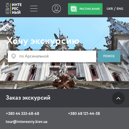
UKR
ENG
РАСПИСАНИЕ
Заказ экскурсий
Хочу экскурсию
+380 44 333-68-68
+380 68 121-44-58
tour@interesniy.kiev.ua
Например:
по Андреевскому спуску
с 10.00 до 19:30 ежедневно
Заказ экскурсий
Viber
WhatsApp
+380 44 333-68-68
+380 68 121-44-58
АКЦИИ СОБЫТИЯ НОВОСТИ
tour@interesniy.kiev.ua