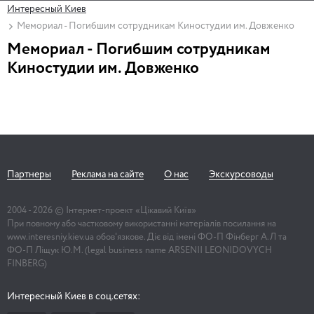
Интересный Киев
Мемориал - Погибшим сотрудникам Киностудии им. Довженко
Мемориал - Погибшим сотрудникам
Киностудии им. Довженко
Партнеры
Реклама на сайте
О нас
Экскурсоводы
2004 -
2026
© Інтернет-проект «Цікавий Київ»
При повному або частковому використанні матеріалів посилання на
www.interesniy.kiev.ua обов'язкове. Діє від імені ФО-П Фінберг А.Л та
ФО-П Ліщук Ю.М. (legal business name ARSENII LEONIDOVYCH
FINBERG)
Интересный Киев в соц.сетях: