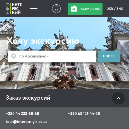
UKR
ENG
РАСПИСАНИЕ
Заказ экскурсий
Хочу экскурсию
+380 44 333-68-68
+380 68 121-44-58
tour@interesniy.kiev.ua
Например:
по Андреевскому спуску
с 10.00 до 19:30 ежедневно
Заказ экскурсий
Viber
WhatsApp
+380 44 333-68-68
+380 68 121-44-58
АКЦИИ СОБЫТИЯ НОВОСТИ
tour@interesniy.kiev.ua