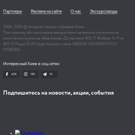
Партнеры
Реклама на сайте
О нас
Экскурсоводы
2004 -
2026
© Інтернет-проект «Цікавий Київ»
При повному або частковому використанні матеріалів посилання на
www.interesniy.kiev.ua обов'язкове. Діє від імені ФО-П Фінберг А.Л та
ФО-П Ліщук Ю.М. (legal business name ARSENII LEONIDOVYCH
FINBERG)
Интересный Киев в соц.сетях:
62K
15K
1К
Подпишитесь на новости, акции, события