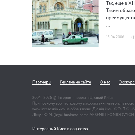
Так, еще в X
Таким образо
преимуществе
…
13.04.2006
Партнеры
Реклама на сайте
О нас
Экскур
2004 -
2026
© Інтернет-проект «Цікавий Київ»
При повному або частковому використанні матеріалів поси
www.interesniy.kiev.ua обов'язкове. Діє від імені ФО-П Фі
Ліщук Ю.М. (legal business name ARSENII LEONIDOVYCH
Интересный Киев в соц.сетях: