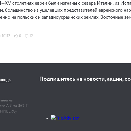
III—XV столетиях евреи были изгнаны с севера Италии, из Исп
м, большинство из уцелевших представителей еврейского нар
нно на польских и западноукраинских землях. Восточные зе
10112
0
12
Подпишитесь на новости, акции, с
соводы
лання на
нберг А.Л та ФО-П
 FINBERG)