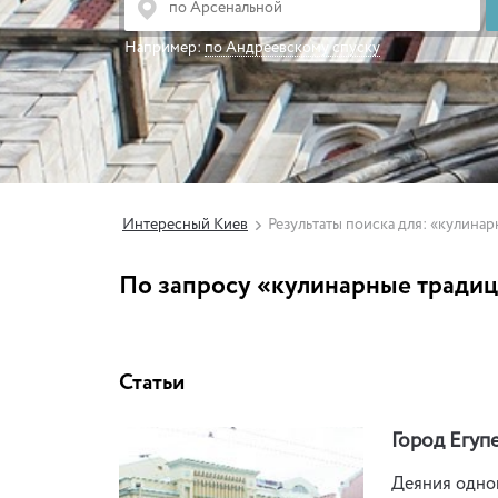
Например:
по Андреевскому спуску
Интересный Киев
Результаты поиска для: «кулина
По запросу «кулинарные традиц
Статьи
Город Егуп
Деяния одног