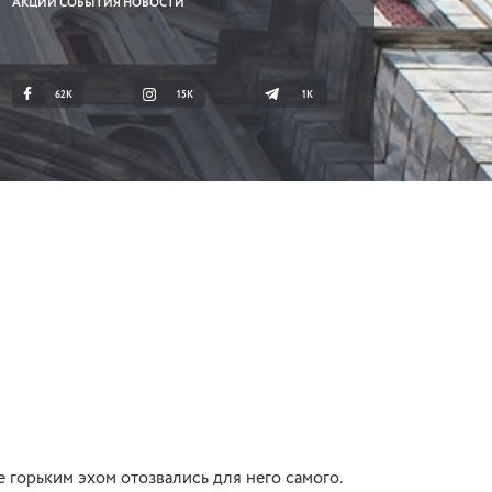
АКЦИИ СОБЫТИЯ НОВОСТИ
62K
15K
1К
 горьким эхом отозвались для него самого.