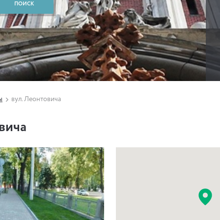
ы
вул. Леонтовича
вича