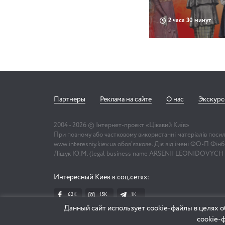
2 часа 30 минут
Партнеры
Реклама на сайте
О нас
Экскур
2004 -
2026
© Інтернет-проект «Цікавий Київ»
При повному або частковому використанні матеріалів поси
www.interesniy.kiev.ua обов'язкове. Діє від імені ФО-П Фі
Ліщук Ю.М. (legal business name ARSENII LEONIDOVYCH
Интересный Киев в соц.сетях:
62K
15K
1К
Данный сайт использует cookie-файлы в целях о
cookie-