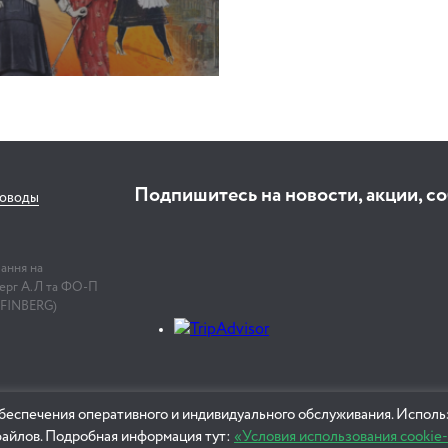
Подпишитесь на новости, акции, с
соводы
лання на
нберг А.Л та ФО-П
 FINBERG)
беспечения оперативного и индивидуального обслуживания. Использ
файлов. Подробная информация тут:
«Условия использования cookie