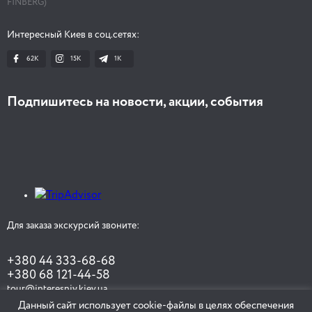
FINBERG)
Интересный Киев в соц.сетях:
62K
15K
1К
Подпишитесь на новости, акции, события
Для заказа экскурсий звоните:
+380 44 333-68-68
+380 68 121-44-58
tour@interesniy.kiev.ua
Данный сайт использует cookie-файлы в целях обеспечения