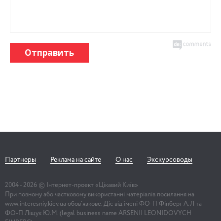
Отправить
Партнеры
Реклама на сайте
О нас
Экскурсоводы
2004 -
2026
© Інтернет-проект «Цікавий Київ»
При повному або частковому використанні матеріалів посилання на
www.interesniy.kiev.ua обов'язкове. Діє від імені ФО-П Фінберг А.Л та
ФО-П Ліщук Ю.М. (legal business name ARSENII LEONIDOVYCH