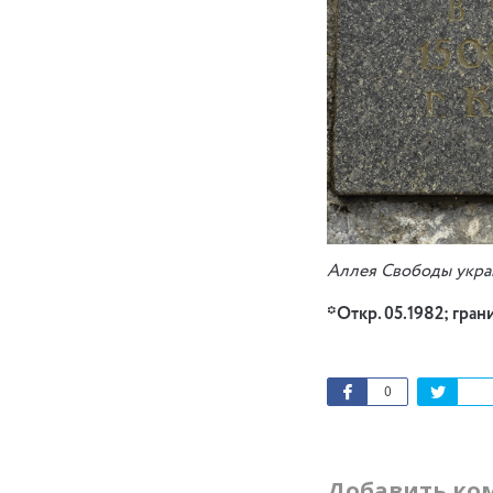
Аллея Свободы украи
*Откр. 05.1982; гран
0
Добавить ко