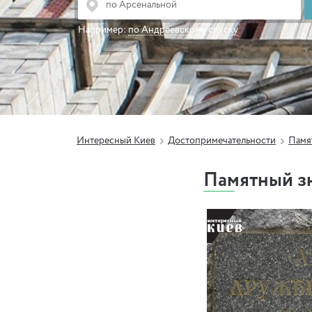
Например:
по Андреевскому спуску
Интересный Киев
Достопримечательности
Памя
Памятный з