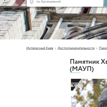
Например:
по Андреевскому спуску
Интересный Киев
Достопримечательности
Памя
Памятник Хв
(МАУП)