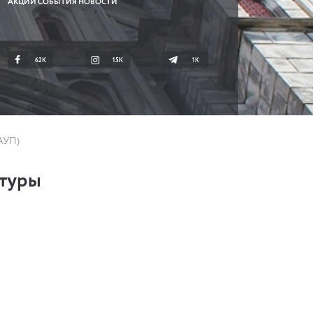
АКЦИИ СОБЫТИЯ НОВОСТИ
62K
15K
1К
МАУП)
ьтуры