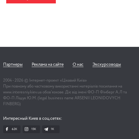
Партнеры
Реклама на сайте
О нас
Экскурсоводы
2004 -
2026
© Інтернет-проект «Цікавий Київ»
При повному або частковому використанні матеріалів посилання на
www.interesniy.kiev.ua обов'язкове. Діє від імені ФО-П Фінберг А.Л та
ФО-П Ліщук Ю.М. (legal business name ARSENII LEONIDOVYCH
FINBERG)
Интересный Киев в соц.сетях:
62K
15K
1К