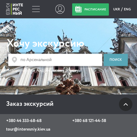
UKR
ENG
РАСПИСАНИЕ
Заказ экскурсий
Хочу экскурсию
+380 44 333-68-68
+380 68 121-44-58
tour@interesniy.kiev.ua
Например:
по Андреевскому спуску
с 10.00 до 19:30 ежедневно
Заказ экскурсий
Viber
WhatsApp
+380 44 333-68-68
+380 68 121-44-58
АКЦИИ СОБЫТИЯ НОВОСТИ
tour@interesniy.kiev.ua