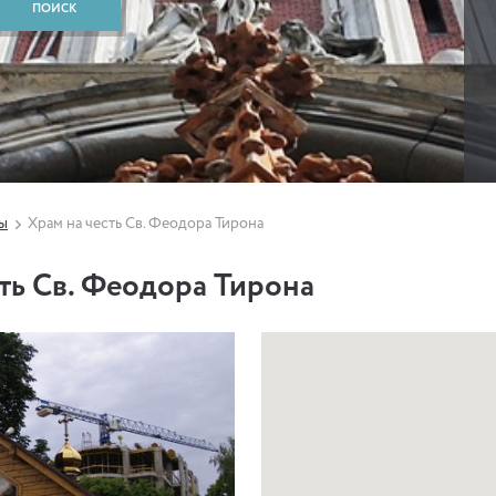
ы
Храм на честь Св. Феодора Тирона
ть Св. Феодора Тирона