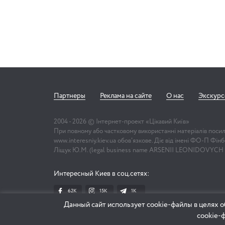
Партнеры
Реклама на сайте
О нас
Экскур
2004 -
2026
© Інтернет-проект «Цікавий Київ»
При повному або частковому використанні матеріалів поси
www.interesniy.kiev.ua обов'язкове. Діє від імені ФО-П Фі
Ліщук Ю.М. (legal business name ARSENII LEONIDOVYCH
Интересный Киев в соц.сетях:
62K
15K
1К
Данный сайт использует cookie-файлы в целях о
cookie-