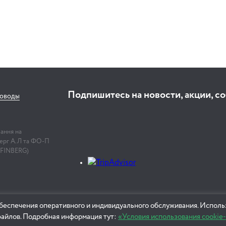
Подпишитесь на новости, акции, с
соводы
лання на
нберг А.Л та ФО-П
 FINBERG)
беспечения оперативного и индивидуального обслуживания. Использ
файлов. Подробная информация тут:
«Условия использования cookie