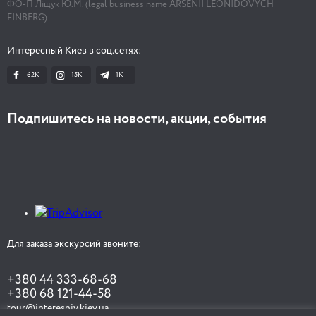
ФО-П Ліщук Ю.М. (legal business name ARSENII LEONIDOVYCH
FINBERG)
Интересный Киев в соц.сетях:
62K
15K
1К
Подпишитесь на новости, акции, события
Для заказа экскурсий звоните:
+380 44 333-68-68
+380 68 121-44-58
tour@interesniy.kiev.ua