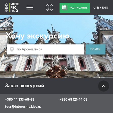
UKR
ENG
РАСПИСАНИЕ
Заказ экскурсий
Хочу экскурсию
+380 44 333-68-68
+380 68 121-44-58
tour@interesniy.kiev.ua
Например:
по Андреевскому спуску
с 10.00 до 19:30 ежедневно
Заказ экскурсий
Viber
WhatsApp
+380 44 333-68-68
+380 68 121-44-58
АКЦИИ СОБЫТИЯ НОВОСТИ
tour@interesniy.kiev.ua