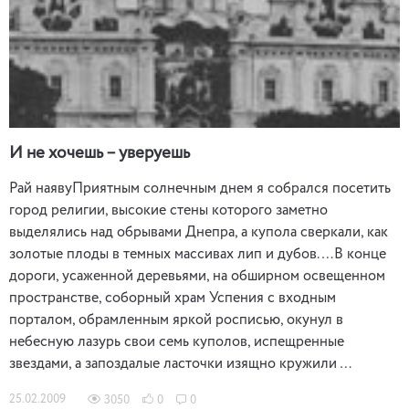
И не хочешь – уверуешь
Рай наявуПриятным солнечным днем я собрался посетить
город религии, высокие стены которого заметно
выделялись над обрывами Днепра, а купола сверкали, как
золотые плоды в темных массивах лип и дубов.…В конце
дороги, усаженной деревьями, на обширном освещенном
пространстве, соборный храм Успения с входным
порталом, обрамленным яркой росписью, окунул в
небесную лазурь свои семь куполов, испещренные
звездами, а запоздалые ласточки изящно кружили …
25.02.2009
3050
0
0