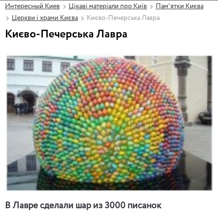
Интересный Киев
Цікаві матеріали про Київ
Пам'ятки Києва
Церкви і храми Києва
Києво-Печерська Лавра
Києво-Печерська Лавра
В Лавре сделали шар из 3000 писанок