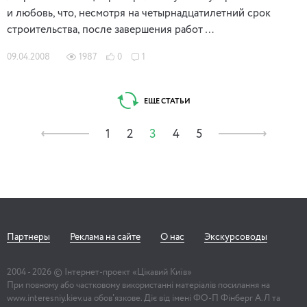
и любовь, что, несмотря на четырнадцатилетний срок
строительства, после завершения работ …
09.04.2008
1987
0
1
ЕЩЕ СТАТЬИ
1
2
3
4
5
Партнеры
Реклама на сайте
О нас
Экскурсоводы
2004 -
2026
© Інтернет-проект «Цікавий Київ»
При повному або частковому використанні матеріалів посилання на
www.interesniy.kiev.ua обов'язкове. Діє від імені ФО-П Фінберг А.Л та