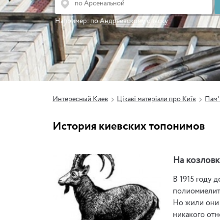
Например:
по Андреевскому спуску
Интересный Киев
Цікаві матеріали про Київ
Пам'
История киевских топонимов
На козлов
В 1915 году 
полиомиелита
Но жили они 
никакого отн