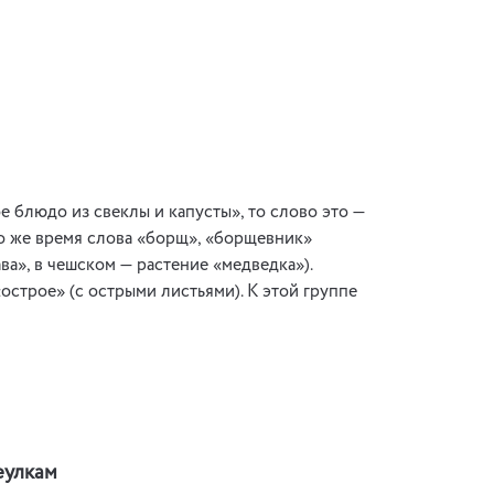
 блюдо из свеклы и капусты», то слово это —
 то же время слова «борщ», «борщевник»
ва», в чешском — растение «медведка»).
острое» (с острыми листьями). К этой группе
еулкам