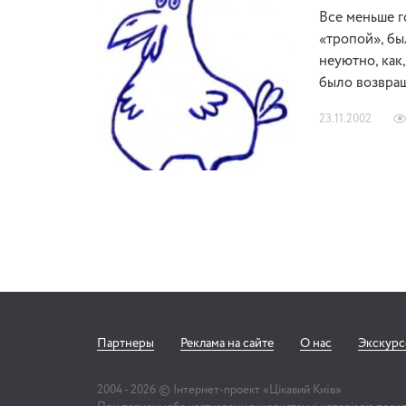
Все меньше г
«тропой», бы
неуютно, как
было возвращ
23.11.2002
Партнеры
Реклама на сайте
О нас
Экскур
2004 -
2026
© Інтернет-проект «Цікавий Київ»