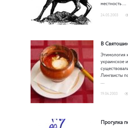
местность …
24.05.2003
В Святошин
Этимология к
украинское и
существовали
Лингвисты по
…
19.04.2003
Прогулка п