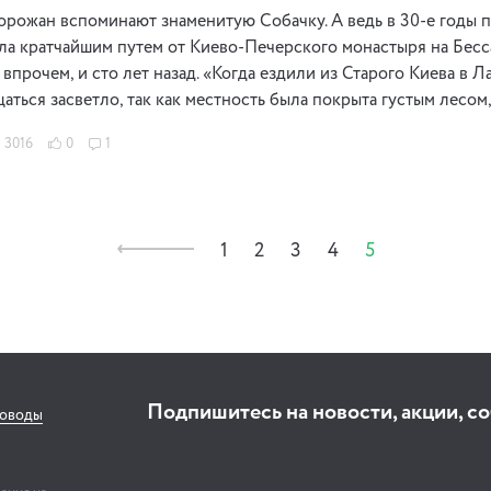
орожан вспоминают знаменитую Собачку. А ведь в 30-е годы п
ла кратчайшим путем от Киево-Печерского монастыря на Бесса
, впрочем, и сто лет назад. «Когда ездили из Старого Киева в
аться засветло, так как местность была покрыта густым лесо
3016
0
1
1
2
3
4
5
Подпишитесь на новости, акции, с
соводы