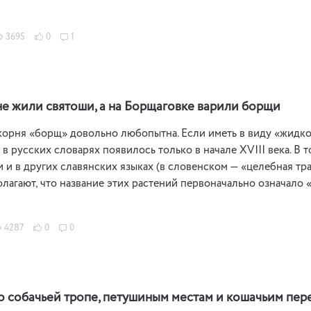
3695
0
1
е жили святоши, а на Борщаговке варили борщи
орня «борщ» довольно любопытна. Если иметь в виду «жидкое
 в русских словарях появилось только в начале ХVIII века. В
 и в других славянских языках (в словенском — «целебная тра
лагают, что название этих растений первоначально означало «
4287
0
0
о собачьей тропе, петушиным местам и кошачьим пер