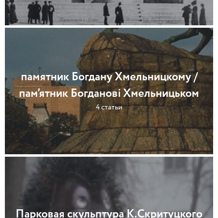
памятник Богдану Хмельницкому /
пам’ятник Богданові Хмельницьком
4 статьи
Парковая скульптура К.Скритуцкого