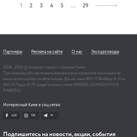
1
2
3
4
5
…
29
Партнеры
Реклама на сайте
О нас
Экскурсоводы
2004 -
2026
© Інтернет-проект «Цікавий Київ»
При повному або частковому використанні матеріалів посилання на
www.interesniy.kiev.ua обов'язкове. Діє від імені ФО-П Фінберг А.Л та
ФО-П Ліщук Ю.М. (legal business name ARSENII LEONIDOVYCH
FINBERG)
Интересный Киев в соц.сетях:
62K
15K
1К
Подпишитесь на новости, акции, события