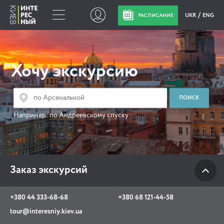
UKR
ENG
РАСПИСАНИЕ
Заказ экскурсий
Хочу экскурсию
+380 44 333-68-68
+380 68 121-44-58
tour@interesniy.kiev.ua
Например:
по Андреевскому спуску
с 10.00 до 19:30 ежедневно
Заказ экскурсий
Viber
WhatsApp
+380 44 333-68-68
+380 68 121-44-58
АКЦИИ СОБЫТИЯ НОВОСТИ
tour@interesniy.kiev.ua