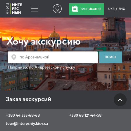
UKR
ENG
РАСПИСАНИЕ
Заказ экскурсий
Хочу экскурсию
+380 44 333-68-68
+380 68 121-44-58
tour@interesniy.kiev.ua
Например:
по Андреевскому спуску
с 10.00 до 19:30 ежедневно
Заказ экскурсий
Viber
WhatsApp
+380 44 333-68-68
+380 68 121-44-58
АКЦИИ СОБЫТИЯ НОВОСТИ
tour@interesniy.kiev.ua