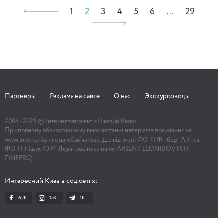
1
2
3
4
5
6
…
29
Партнеры
Реклама на сайте
О нас
Экскурсоводы
2004 -
2026
© Інтернет-проект «Цікавий Київ»
При повному або частковому використанні матеріалів посилання на
www.interesniy.kiev.ua обов'язкове. Діє від імені ФО-П Фінберг А.Л та
ФО-П Ліщук Ю.М. (legal business name ARSENII LEONIDOVYCH
FINBERG)
Интересный Киев в соц.сетях:
62K
15K
1К