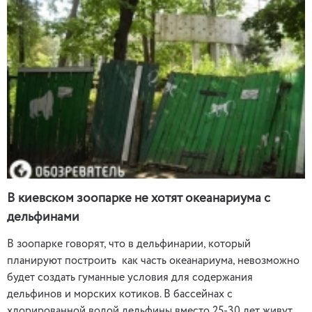
В киевском зоопарке не хотят океанариума с
дельфинами
В зоопарке говорят, что в дельфинарии, который
планируют построить как часть океанариума, невозможно
будет создать гуманные условия для содержания
дельфинов и морских котиков. В бассейнах с
хлорированной водой дельфины вместо 25-30 лет живут