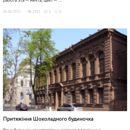
работа эта — мечта, цвет — …
06.06.2013
2921
0
0
Притяжіння Шоколадного будиночка