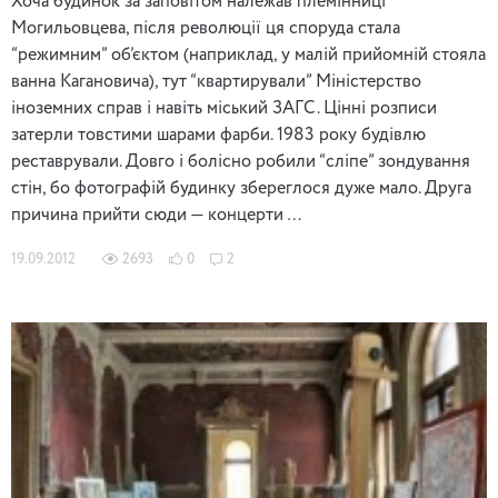
Хоча будинок за заповітом належав племінниці
Могильовцева, після революції ця споруда стала
“режимним” об’єктом (наприклад, у малій прийомній стояла
ванна Кагановича), тут “квартирували” Міністерство
іноземних справ і навіть міський ЗАГС. Цінні розписи
затерли товстими шарами фарби. 1983 року будівлю
реставрували. Довго і болісно робили “сліпе” зондування
стін, бо фотографій будинку збереглося дуже мало. Друга
причина прийти сюди — концерти …
19.09.2012
2693
0
2