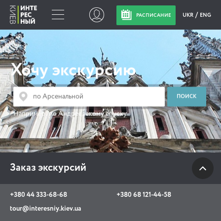
UKR
ENG
РАСПИСАНИЕ
Заказ экскурсий
Хочу экскурсию
+380 44 333-68-68
+380 68 121-44-58
tour@interesniy.kiev.ua
Например:
по Андреевскому спуску
с 10.00 до 19:30 ежедневно
Заказ экскурсий
Viber
WhatsApp
+380 44 333-68-68
+380 68 121-44-58
АКЦИИ СОБЫТИЯ НОВОСТИ
tour@interesniy.kiev.ua