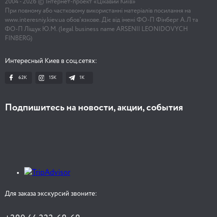
2004 -
2026
© Інтернет-проект «Цікавий Київ»
При повному або частковому використанні матеріалів посилання на
www.interesniy.kiev.ua обов'язкове. Діє від імені ФО-П Фінберг А.Л та
ФО-П Ліщук Ю.М. (legal business name ARSENII LEONIDOVYCH
FINBERG)
Интересный Киев в соц.сетях:
62K
15K
1К
Подпишитесь на новости, акции, события
Для заказа экскурсий звоните: