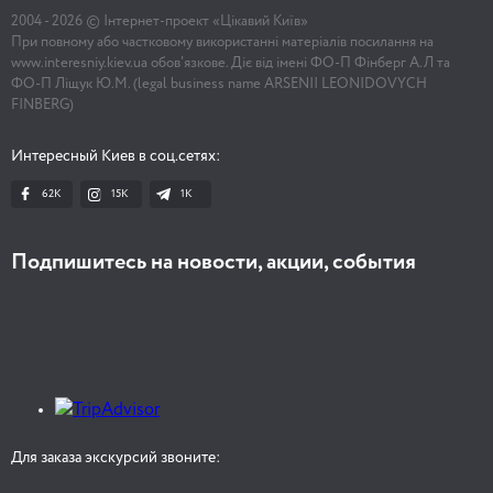
2004 -
2026
© Інтернет-проект «Цікавий Київ»
При повному або частковому використанні матеріалів посилання на
www.interesniy.kiev.ua обов'язкове. Діє від імені ФО-П Фінберг А.Л та
ФО-П Ліщук Ю.М. (legal business name ARSENII LEONIDOVYCH
FINBERG)
Интересный Киев в соц.сетях:
62K
15K
1К
Подпишитесь на новости, акции, события
Для заказа экскурсий звоните: