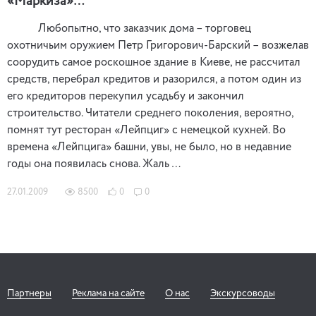
«Маркиза»…
Любопытно, что заказчик дома – торговец
охотничьим оружием Петр Григорович-Барский – возжелав
соорудить самое роскошное здание в Киеве, не рассчитал
средств, перебрал кредитов и разорился, а потом один из
его кредиторов перекупил усадьбу и закончил
строительство. Читатели среднего поколения, вероятно,
помнят тут ресторан «Лейпциг» с немецкой кухней. Во
времена «Лейпцига» башни, увы, не было, но в недавние
годы она появилась снова. Жаль …
27.01.2009
8500
0
0
Партнеры
Реклама на сайте
О нас
Экскурсоводы