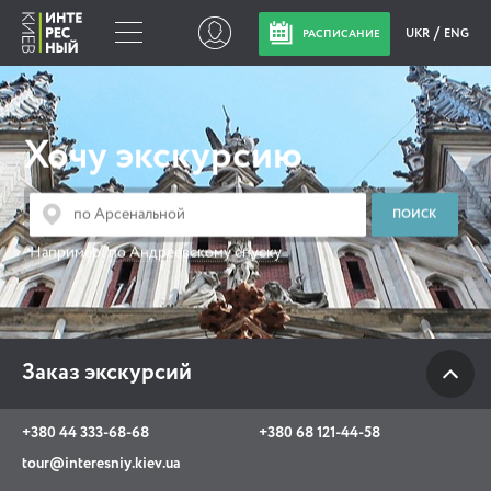
UKR
ENG
РАСПИСАНИЕ
Заказ экскурсий
Хочу экскурсию
+380 44 333-68-68
+380 68 121-44-58
tour@interesniy.kiev.ua
Например:
по Андреевскому спуску
с 10.00 до 19:30 ежедневно
Заказ экскурсий
Viber
WhatsApp
+380 44 333-68-68
+380 68 121-44-58
АКЦИИ СОБЫТИЯ НОВОСТИ
tour@interesniy.kiev.ua