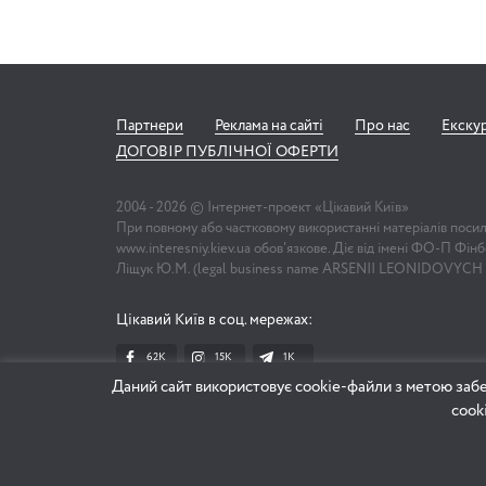
Партнери
Реклама на сайті
Про нас
Екску
ДОГОВІР ПУБЛІЧНОЇ ОФЕРТИ
2004 -
2026
© Інтернет-проект «Цікавий Київ»
При повному або частковому використанні матеріалів поси
www.interesniy.kiev.ua обов'язкове. Діє від імені ФО-П Фі
Ліщук Ю.М. (legal business name ARSENII LEONIDOVYCH
Цікавий Київ в соц. мережах:
62K
15K
1К
Даний сайт використовує cookie-файли з метою забе
cook