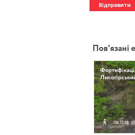
Відправити
Пов'язані 
Фортифікаці
Лисогірськи
Сб, 22.08