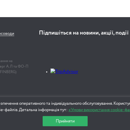
Підпишіться на новини, акції, події
рсоводи
лання на
нберг А.Л та ФО-П
 FINBERG)
зпечення оперативного та індивідуального обслуговування. Користу
ie-файлів. Детальна інформація тут:
«Умови використання cookie-фа
Прийняти