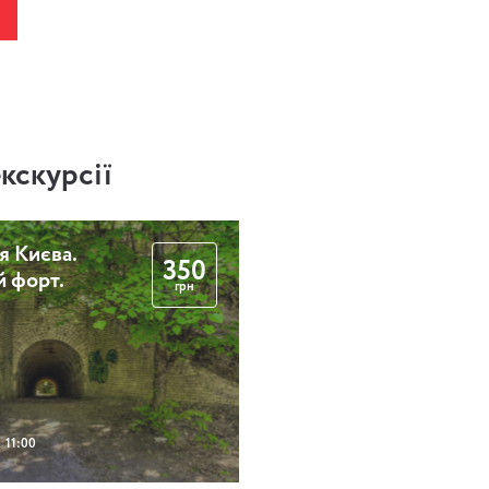
екскурсії
я Києва.
350
й форт.
грн
11:00