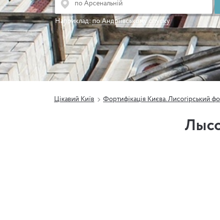
Наприклад:
по Андріївському спуску
Цікавий Київ
Фортифікація Києва. Лисогірський фо
Лысо