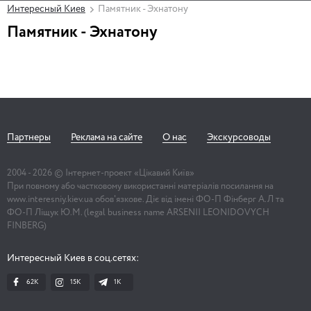
Интересный Киев
Памятник - Эхнатону
Памятник - Эхнатону
Партнеры
Реклама на сайте
О нас
Экскурсоводы
2004 -
2026
© Інтернет-проект «Цікавий Київ»
При повному або частковому використанні матеріалів посилання на
www.interesniy.kiev.ua обов'язкове. Діє від імені ФО-П Фінберг А.Л та
ФО-П Ліщук Ю.М. (legal business name ARSENII LEONIDOVYCH
FINBERG)
Интересный Киев в соц.сетях:
62K
15K
1К