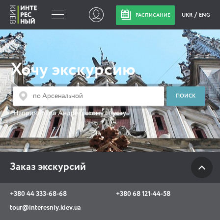
UKR
ENG
РАСПИСАНИЕ
Заказ экскурсий
Хочу экскурсию
+380 44 333-68-68
+380 68 121-44-58
tour@interesniy.kiev.ua
Например:
по Андреевскому спуску
с 10.00 до 19:30 ежедневно
Заказ экскурсий
Viber
WhatsApp
+380 44 333-68-68
+380 68 121-44-58
АКЦИИ СОБЫТИЯ НОВОСТИ
tour@interesniy.kiev.ua