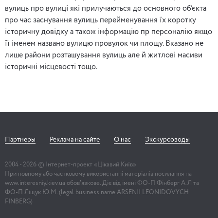
вулиць про вулиці які прилучаються до основного об’єкта
про час заснування вулиць перейменування їх коротку
історичну довідку а також інформацію пр персоналію якщо
її іменем названо вулицю провулок чи площу. Вказано не
лише райони розташування вулиць але й житлові масиви
історичні місцевості тощо.
Партнеры
Реклама на сайте
О нас
Экскурсоводы
2004 -
2026
© Інтернет-проект «Цікавий Київ»
При повному або частковому використанні матеріалів посилання на
www.interesniy.kiev.ua обов'язкове. Діє від імені ФО-П Фінберг А.Л та
ФО-П Ліщук Ю.М. (legal business name ARSENII LEONIDOVYCH
FINBERG)