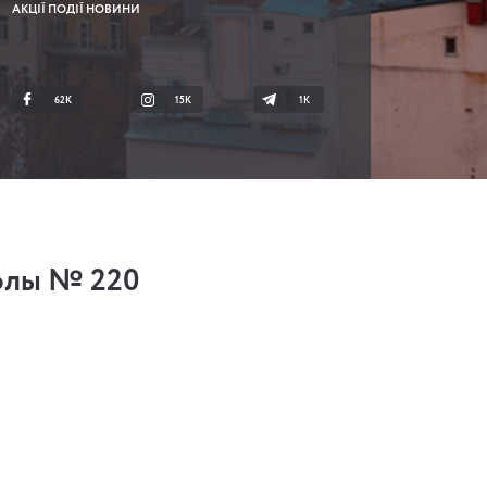
АКЦІЇ ПОДІЇ НОВИНИ
62K
15K
1К
олы № 220