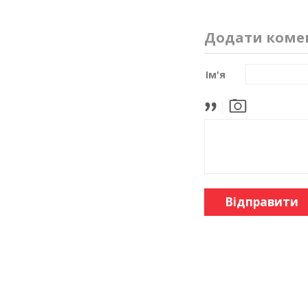
Додати коме
Ім'я
Відправити