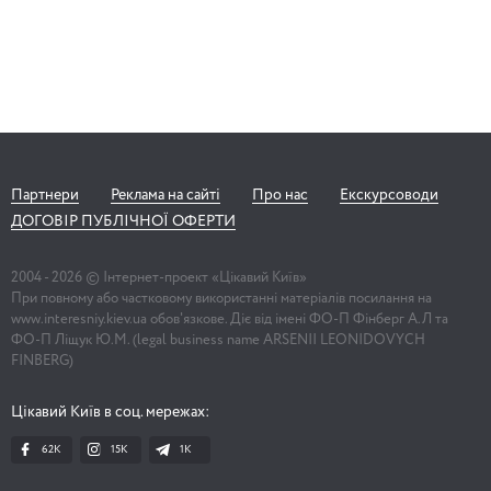
Партнери
Реклама на сайті
Про нас
Екскурсоводи
ДОГОВІР ПУБЛІЧНОЇ ОФЕРТИ
2004 -
2026
© Інтернет-проект «Цікавий Київ»
При повному або частковому використанні матеріалів посилання на
www.interesniy.kiev.ua обов'язкове. Діє від імені ФО-П Фінберг А.Л та
ФО-П Ліщук Ю.М. (legal business name ARSENII LEONIDOVYCH
FINBERG)
Цікавий Київ в соц. мережах:
62K
15K
1К