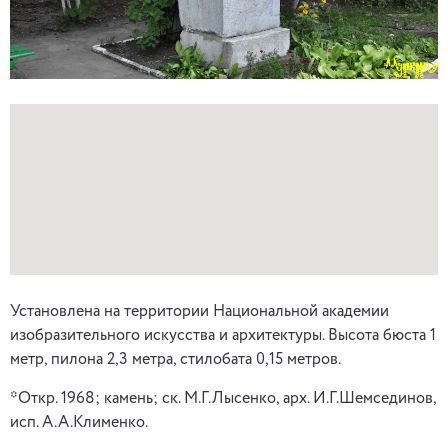
Установлена на территории Национальной академии
изобразительного искусства и архитектуры. Высота бюста 1
метр, пилона 2,3 метра, стилобата 0,15 метров.
*Откр. 1968; камень; ск. М.Г.Лысенко, арх. И.Г.Шемсединов,
исп. А.А.Клименко.