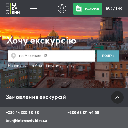
RUS
ENG
РОЗКЛАД
Замовлення
екскурсій
Хочу екскурсію
+380 44 333-68-68
+380 68 121-44-58
Наприклад:
по Андріївському спуску
tour@interesniy.kiev.ua
з 10.00 до 19:30 щоденно
Замовлення екскурсій
Viber
WhatsApp
+380 44 333-68-68
+380 68 121-44-58
tour@interesniy.kiev.ua
АКЦІЇ ПОДІЇ НОВИНИ