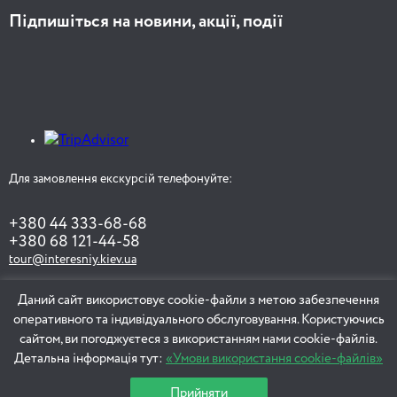
Підпишіться на новини, акції, події
Для замовлення екскурсій телефонуйте:
+380 44 333-68-68
+380 68 121-44-58
tour@interesniy.kiev.ua
Даний сайт використовує cookie-файли з метою забезпечення
оперативного та індивідуального обслуговування. Користуючись
ЗАМОВИТИ ЕКСКУРСІЮ
сайтом, ви погоджуєтеся з використанням нами cookie-файлів.
Детальна інформація тут:
«Умови використання cookie-файлів»
Прийняти